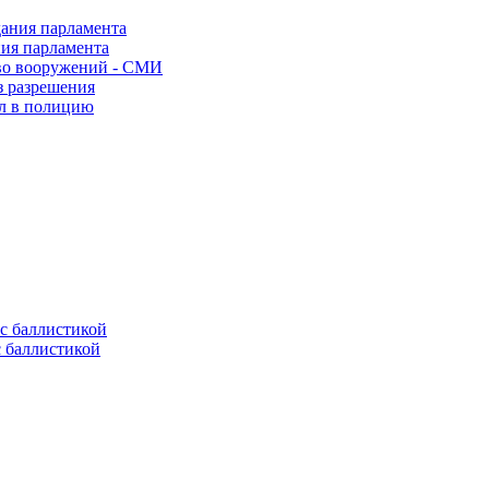
ния парламента
во вооружений - СМИ
з разрешения
ел в полицию
с баллистикой