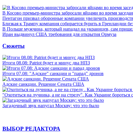
В Косово премьер-министра забросали яйцами во время заседа
Пентагон призвал оборонные компании увеличить производст
Близкая к Трампу компания собирается бурить в Гренландии бе
В Польше мужчина, который нападал на украинцев, сам приш
Иран выдвинул США требования для открытия Ормуза
Сюжеты
Итоги 08.08: Patriot будет и минус два НПЗ
Итоги 07.08: "Адские" санкции и "парад" дронов
Адские санкции. Решение Сената США
"Охотиться на лучника, а не на стрелу". Как Украине бороться 
Загадочный звук напугал Москву: что это было
ВЫБОР РЕДАКТОРА