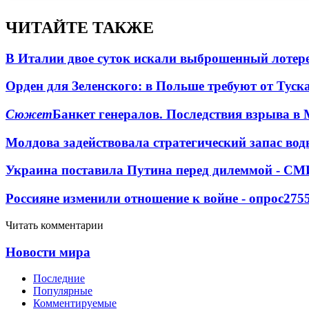
ЧИТАЙТЕ ТАКЖЕ
В Италии двое суток искали выброшенный лоте
Орден для Зеленского: в Польше требуют от Туск
Сюжет
Банкет генералов. Последствия взрыва в 
Молдова задействовала стратегический запас вод
Украина поставила Путина перед дилеммой - СМ
Россияне изменили отношение к войне - опрос
275
Читать комментарии
Новости мира
Последние
Популярные
Комментируемые