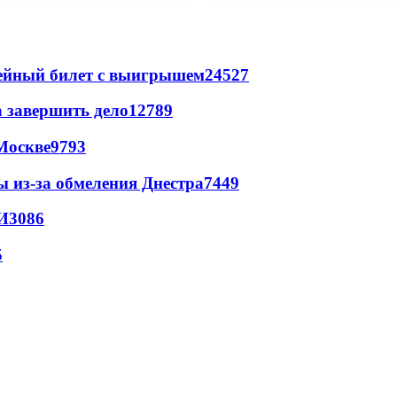
рейный билет с выигрышем
24527
а завершить дело
12789
Москве
9793
ы из-за обмеления Днестра
7449
И
3086
5