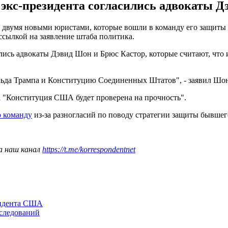
экс-президента согласились адвокаты Д
двумя новыми юристами, которые вошли в команду его защиты 
 ссылкой на заявление штаба политика.
сились адвокаты Дэвид Шон и Брюс Кастор, которые считают, чт
альда Трампа и Конституцию Соединенных Штатов", - заявил Шо
а "Конституция США будет проверена на прочность".
о команду
из-за разногласий по поводу стратегии защиты бывшег
а наш канал
https://t.me/korrespondentnet
зидента США
сследований