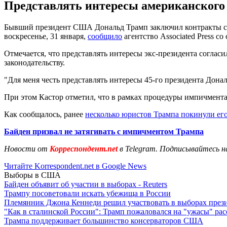
Представлять интересы американского 
Бывший президент США Дональд Трамп заключил контракты с 
воскресенье, 31 января,
сообщило
агентство Associated Press со
Отмечается, что представлять интересы экс-президента согла
законодательству.
"Для меня честь представлять интересы 45-го президента Дон
При этом Кастор отметил, что в рамках процедуры импичмент
Как сообщалось, ранее
несколько юристов Трампа покинули ег
Байден призвал не затягивать с импичментом Трампа
Новости от
Корреспондент.net
в Telegram. Подписывайтесь н
Читайте Korrespondent.net в Google News
Выборы в США
Байден объявит об участии в выборах - Reuters
Трампу посоветовали искать убежища в России
Племянник Джона Кеннеди решил участвовать в выборах пре
"Как в сталинской России": Трамп пожаловался на "ужасы" ра
Трампа поддерживает большинство консерваторов США