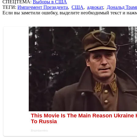
СПЕЦТЕМА:
Выборы в США
ТЕГИ:
Импичмент Президента
,
США
,
адвокат
,
Дональд Трам
Если вы заметили ошибку, выделите необходимый текст и нажми