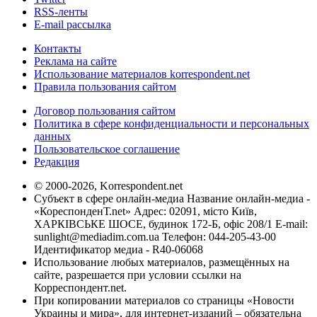
RSS-ленты
E-mail рассылка
Контакты
Реклама на сайте
Использование материалов korrespondent.net
Правила пользования сайтом
Договор пользования сайтом
Политика в сфере конфиденциальности и персональных
данных
Пользовательское соглашение
Редакция
© 2000-2026, Korrespondent.net
Субъект в сфере онлайн-медиа Название онлайн-медиа -
«КореспонденТ.net» Адрес: 02091, місто Київ,
ХАРКІВСЬКЕ ШОСЕ, будинок 172-Б, офіс 208/1 E-mail:
sunlight@mediadim.com.ua
Телефон: 044-205-43-00
Идентификатор медиа - R40-06068
Использование любых материалов, размещённых на
сайте, разрешается при условии ссылки на
Корреспондент.net.
При копировании материалов со страницы «Новости
Украины и мира», для интернет-изданий – обязательна