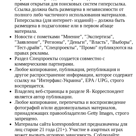
прямая открытая для поисковых систем гиперссылка.
Ссылка должна быть размещена в независимости от
полного либо частичного использования материалов.
Гиперссылка (для интернет- изданий) – должна быть
размещена в подзаголовке или в первом абзаце
материала.
Новости с пометками "Мнение", "Экспертиза",
"Заявление", "Регионы", "Деньги", "Власть", "Выборы",
"Тест-драйв", "Спецпроекты", "Промо" публикуются на
правах рекламы.
Раздел Спецпроекты создается совместно с
коммерческими партнерами.
Любое копирование, публикация, републикация и
другое распространение информации, которое содержит
ссылку на "Интерфакс-Украина", EPA / UPG, строго
воспрещается.
Владелец веб-страницы в разделе Я- Корреспондент
является автор публикации.
Любое копирование, перепечатка и воспроизведение
фотографий и/или аудиовизуальных материалов,
принадлежащих правообладателю Getty Images, строго
запрещено.
Материалы сайта korrespondent.net предназначены для
лиц старше 21 года (21+). Участие в азартных играх
может вызвать игровую зависимость. Соблюдайте