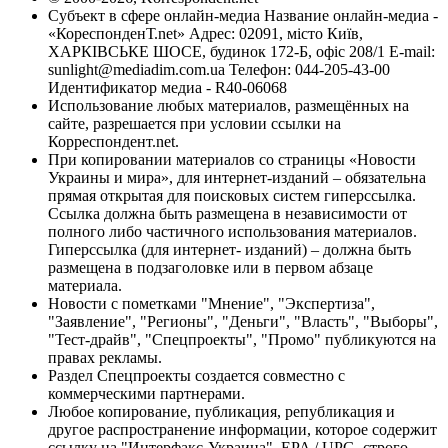
Субъект в сфере онлайн-медиа Название онлайн-медиа -
«КореспонденТ.net» Адрес: 02091, місто Київ,
ХАРКІВСЬКЕ ШОСЕ, будинок 172-Б, офіс 208/1 E-mail:
sunlight@mediadim.com.ua
Телефон: 044-205-43-00
Идентификатор медиа - R40-06068
Использование любых материалов, размещённых на
сайте, разрешается при условии ссылки на
Корреспондент.net.
При копировании материалов со страницы «Новости
Украины и мира», для интернет-изданий – обязательна
прямая открытая для поисковых систем гиперссылка.
Ссылка должна быть размещена в независимости от
полного либо частичного использования материалов.
Гиперссылка (для интернет- изданий) – должна быть
размещена в подзаголовке или в первом абзаце
материала.
Новости с пометками "Мнение", "Экспертиза",
"Заявление", "Регионы", "Деньги", "Власть", "Выборы",
"Тест-драйв", "Спецпроекты", "Промо" публикуются на
правах рекламы.
Раздел Спецпроекты создается совместно с
коммерческими партнерами.
Любое копирование, публикация, републикация и
другое распространение информации, которое содержит
ссылку на "Интерфакс-Украина", EPA / UPG, строго