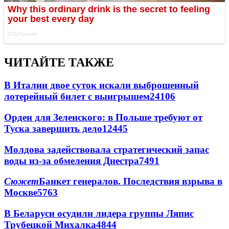
ЧИТАЙТЕ ТАКЖЕ
В Италии двое суток искали выброшенный
лотерейный билет с выигрышем
24106
Орден для Зеленского: в Польше требуют от
Туска завершить дело
12445
Молдова задействовала стратегический запас
воды из-за обмеления Днестра
7491
Сюжет
Банкет генералов. Последствия взрыва в
Москве
5763
В Беларуси осудили лидера группы Ляпис
Трубецкой Михалка
4844