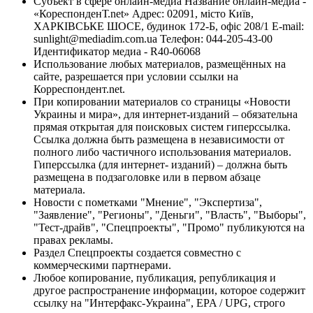
Субъект в сфере онлайн-медиа Название онлайн-медиа -
«КореспонденТ.net» Адрес: 02091, місто Київ,
ХАРКІВСЬКЕ ШОСЕ, будинок 172-Б, офіс 208/1 E-mail:
sunlight@mediadim.com.ua
Телефон: 044-205-43-00
Идентификатор медиа - R40-06068
Использование любых материалов, размещённых на
сайте, разрешается при условии ссылки на
Корреспондент.net.
При копировании материалов со страницы «Новости
Украины и мира», для интернет-изданий – обязательна
прямая открытая для поисковых систем гиперссылка.
Ссылка должна быть размещена в независимости от
полного либо частичного использования материалов.
Гиперссылка (для интернет- изданий) – должна быть
размещена в подзаголовке или в первом абзаце
материала.
Новости с пометками "Мнение", "Экспертиза",
"Заявление", "Регионы", "Деньги", "Власть", "Выборы",
"Тест-драйв", "Спецпроекты", "Промо" публикуются на
правах рекламы.
Раздел Спецпроекты создается совместно с
коммерческими партнерами.
Любое копирование, публикация, републикация и
другое распространение информации, которое содержит
ссылку на "Интерфакс-Украина", EPA / UPG, строго