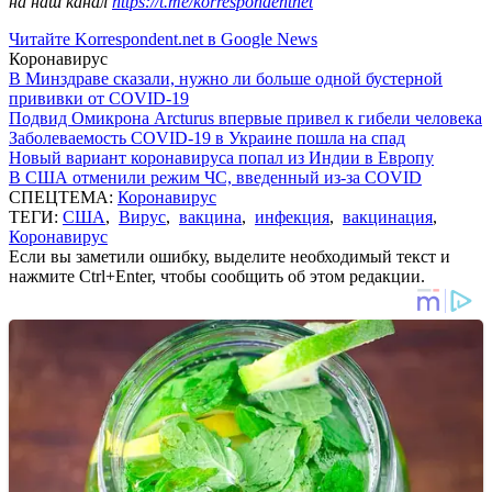
на наш канал
https://t.me/korrespondentnet
Читайте Korrespondent.net в Google News
Коронавирус
В Минздраве сказали, нужно ли больше одной бустерной
прививки от COVID-19
Подвид Омикрона Arcturus впервые привел к гибели человека
Заболеваемость COVID-19 в Украине пошла на спад
Новый вариант коронавируса попал из Индии в Европу
В США отменили режим ЧС, введенный из-за COVID
СПЕЦТЕМА:
Коронавирус
ТЕГИ:
США
,
Вирус
,
вакцина
,
инфекция
,
вакцинация
,
Коронавирус
Если вы заметили ошибку, выделите необходимый текст и
нажмите Ctrl+Enter, чтобы сообщить об этом редакции.