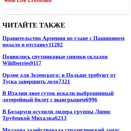
ЧИТАЙТЕ ТАКЖЕ
Правительство Армении во главе с Пашиняном
подало в отставку
11282
Появились спутниковые снимки складов
Wildberries
9117
Орден для Зеленского: в Польше требуют от
Туска завершить дело
7321
В Италии двое суток искали выброшенный
лотерейный билет с выигрышем
6996
В Беларуси осудили лидера группы Ляпис
Трубецкой Михалка
6213
Молдова задействовала стратегический запас