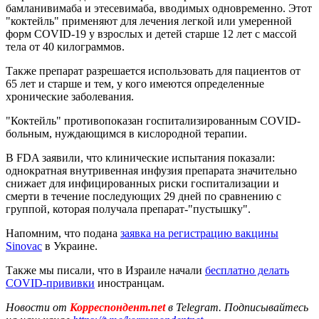
бамланивимаба и этесевимаба, вводимых одновременно. Этот
"коктейль" применяют для лечения легкой или умеренной
форм COVID-19 у взрослых и детей старше 12 лет с массой
тела от 40 килограммов.
Также препарат разрешается использовать для пациентов от
65 лет и старше и тем, у кого имеются определенные
хронические заболевания.
"Коктейль" противопоказан госпитализированным COVID-
больным, нуждающимся в кислородной терапии.
В FDA заявили, что клинические испытания показали:
однократная внутривенная инфузия препарата значительно
снижает для инфицированных риски госпитализации и
смерти в течение последующих 29 дней по сравнению с
группой, которая получала препарат-"пустышку".
Напомним, что подана
заявка на регистрацию вакцины
Sinovac
в Украине.
Также мы писали, что в Израиле начали
бесплатно делать
COVID-прививки
иностранцам.
Новости от
Корреспондент.net
в Telegram. Подписывайтесь