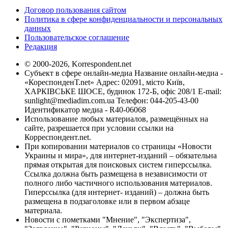
Договор пользования сайтом
Политика в сфере конфиденциальности и персональных
данных
Пользовательское соглашение
Редакция
© 2000-2026, Korrespondent.net
Субъект в сфере онлайн-медиа Название онлайн-медиа -
«КореспонденТ.net» Адрес: 02091, місто Київ,
ХАРКІВСЬКЕ ШОСЕ, будинок 172-Б, офіс 208/1 E-mail:
sunlight@mediadim.com.ua
Телефон: 044-205-43-00
Идентификатор медиа - R40-06068
Использование любых материалов, размещённых на
сайте, разрешается при условии ссылки на
Корреспондент.net.
При копировании материалов со страницы «Новости
Украины и мира», для интернет-изданий – обязательна
прямая открытая для поисковых систем гиперссылка.
Ссылка должна быть размещена в независимости от
полного либо частичного использования материалов.
Гиперссылка (для интернет- изданий) – должна быть
размещена в подзаголовке или в первом абзаце
материала.
Новости с пометками "Мнение", "Экспертиза",