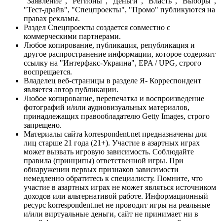
"Заявление", "Регионы", "Деньги", "Власть", "Выборы",
"Тест-драйв", "Спецпроекты", "Промо" публикуются на
правах рекламы.
Раздел Спецпроекты создается совместно с
коммерческими партнерами.
Любое копирование, публикация, републикация и
другое распространение информации, которое содержит
ссылку на "Интерфакс-Украина", EPA / UPG, строго
воспрещается.
Владелец веб-страницы в разделе Я- Корреспондент
является автор публикации.
Любое копирование, перепечатка и воспроизведение
фотографий и/или аудиовизуальных материалов,
принадлежащих правообладателю Getty Images, строго
запрещено.
Материалы сайта korrespondent.net предназначены для
лиц старше 21 года (21+). Участие в азартных играх
может вызвать игровую зависимость. Соблюдайте
правила (принципы) ответственной игры. При
обнаружении первых признаков зависимости
немедленно обратитесь к специалисту. Помните, что
участие в азартных играх не может являться источником
доходов или альтернативой работе. Информационный
ресурс korrespondent.net не проводит игры на реальные
и/или виртуальные деньги, сайт не принимает ни в