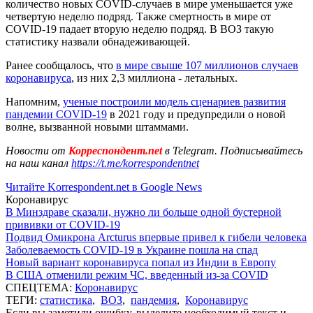
количество новых COVID-случаев в мире уменьшается уже
четвертую неделю подряд. Также смертность в мире от
COVID-19 падает вторую неделю подряд. В ВОЗ такую
статистику назвали обнадеживающей.
Ранее сообщалось, что
в мире свыше 107 миллионов случаев
коронавируса
, из них 2,3 миллиона - летальных.
Напомним,
ученые построили модель сценариев развития
пандемии COVID-19
в 2021 году и предупредили о новой
волне, вызванной новыми штаммами.
Новости от
Корреспондент.net
в Telegram. Подписывайтесь
на наш канал
https://t.me/korrespondentnet
Читайте Korrespondent.net в Google News
Коронавирус
В Минздраве сказали, нужно ли больше одной бустерной
прививки от COVID-19
Подвид Омикрона Arcturus впервые привел к гибели человека
Заболеваемость COVID-19 в Украине пошла на спад
Новый вариант коронавируса попал из Индии в Европу
В США отменили режим ЧС, введенный из-за COVID
СПЕЦТЕМА:
Коронавирус
ТЕГИ:
статистика
,
ВОЗ
,
пандемия
,
Коронавирус
Если вы заметили ошибку, выделите необходимый текст и