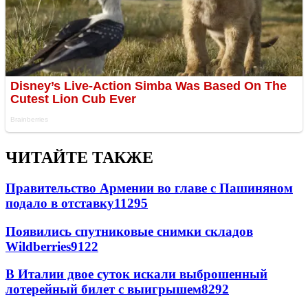
ЧИТАЙТЕ ТАКЖЕ
Правительство Армении во главе с Пашиняном
подало в отставку
11295
Появились спутниковые снимки складов
Wildberries
9122
В Италии двое суток искали выброшенный
лотерейный билет с выигрышем
8292