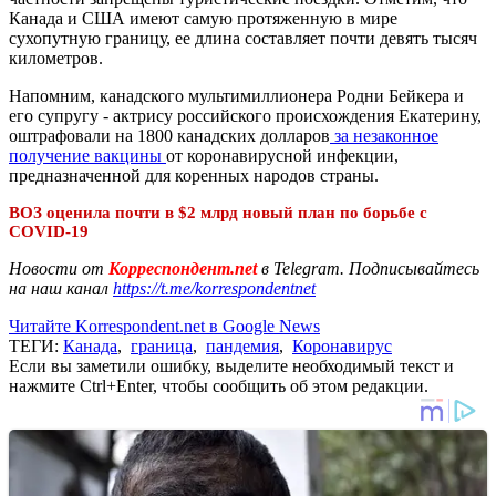
Канада и США имеют самую протяженную в мире
сухопутную границу, ее длина составляет почти девять тысяч
километров.
Напомним, канадского мультимиллионера Родни Бейкера и
его супругу - актрису российского происхождения Екатерину,
оштрафовали на 1800 канадских долларов
за незаконное
получение вакцины
от коронавирусной инфекции,
предназначенной для коренных народов страны.
ВОЗ оценила почти в $2 млрд новый план по борьбе с
COVID-19
Новости от
Корреспондент.net
в Telegram. Подписывайтесь
на наш канал
https://t.me/korrespondentnet
Читайте Korrespondent.net в Google News
ТЕГИ:
Канада
,
граница
,
пандемия
,
Коронавирус
Если вы заметили ошибку, выделите необходимый текст и
нажмите Ctrl+Enter, чтобы сообщить об этом редакции.