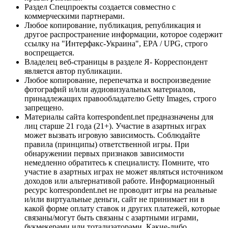
Раздел Спецпроекты создается совместно с
коммерческими партнерами.
Любое копирование, публикация, републикация и
другое распространение информации, которое содержит
ссылку на "Интерфакс-Украина", EPA / UPG, строго
воспрещается.
Владелец веб-страницы в разделе Я- Корреспондент
является автор публикации.
Любое копирование, перепечатка и воспроизведение
фотографий и/или аудиовизуальных материалов,
принадлежащих правообладателю Getty Images, строго
запрещено.
Материалы сайта korrespondent.net предназначены для
лиц старше 21 года (21+). Участие в азартных играх
может вызвать игровую зависимость. Соблюдайте
правила (принципы) ответственной игры. При
обнаружении первых признаков зависимости
немедленно обратитесь к специалисту. Помните, что
участие в азартных играх не может являться источником
доходов или альтернативой работе. Информационный
ресурс korrespondent.net не проводит игры на реальные
и/или виртуальные деньги, сайт не принимает ни в
какой форме оплату ставок и других платежей, которые
связаны/могут быть связаны с азартными играми,
букмекерами или тотализаторами. Какие-либо