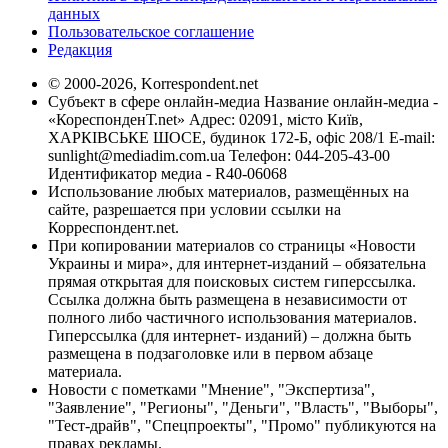
данных
Пользовательское соглашение
Редакция
© 2000-2026, Korrespondent.net
Субъект в сфере онлайн-медиа Название онлайн-медиа -
«КореспонденТ.net» Адрес: 02091, місто Київ,
ХАРКІВСЬКЕ ШОСЕ, будинок 172-Б, офіс 208/1 E-mail:
sunlight@mediadim.com.ua
Телефон: 044-205-43-00
Идентификатор медиа - R40-06068
Использование любых материалов, размещённых на
сайте, разрешается при условии ссылки на
Корреспондент.net.
При копировании материалов со страницы «Новости
Украины и мира», для интернет-изданий – обязательна
прямая открытая для поисковых систем гиперссылка.
Ссылка должна быть размещена в независимости от
полного либо частичного использования материалов.
Гиперссылка (для интернет- изданий) – должна быть
размещена в подзаголовке или в первом абзаце
материала.
Новости с пометками "Мнение", "Экспертиза",
"Заявление", "Регионы", "Деньги", "Власть", "Выборы",
"Тест-драйв", "Спецпроекты", "Промо" публикуются на
правах рекламы.