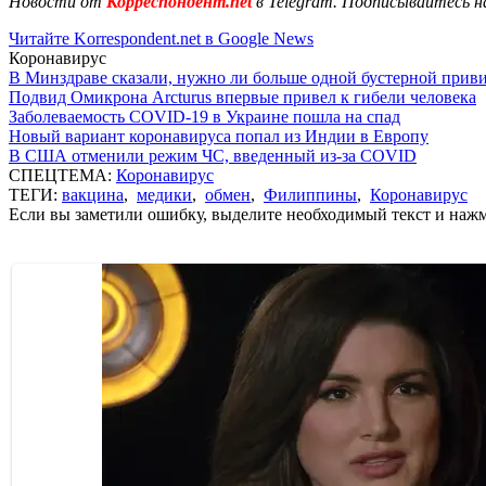
Новости от
Корреспондент.net
в Telegram. Подписывайтесь н
Читайте Korrespondent.net в Google News
Коронавирус
В Минздраве сказали, нужно ли больше одной бустерной прив
Подвид Омикрона Arcturus впервые привел к гибели человека
Заболеваемость COVID-19 в Украине пошла на спад
Новый вариант коронавируса попал из Индии в Европу
В США отменили режим ЧС, введенный из-за COVID
СПЕЦТЕМА:
Коронавирус
ТЕГИ:
вакцина
,
медики
,
обмен
,
Филиппины
,
Коронавирус
Если вы заметили ошибку, выделите необходимый текст и нажми