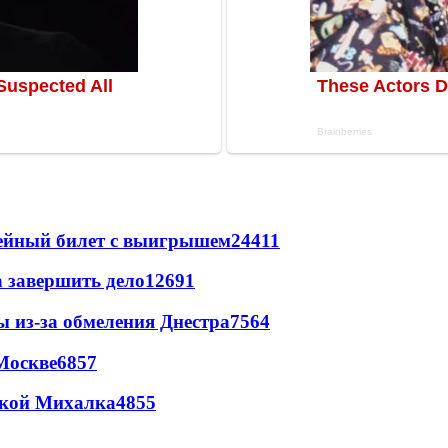
рейный билет с выигрышем
24411
а завершить дело
12691
ы из-за обмеления Днестра
7564
Москве
6857
цкой Михалка
4855