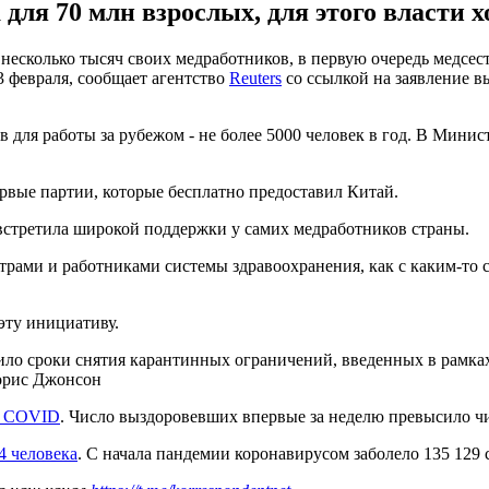
ля 70 млн взрослых, для этого власти хо
есколько тысяч своих медработников, в первую очередь медсес
3 февраля, сообщает агентство
Reuters
со ссылкой на заявление в
для работы за рубежом - не более 5000 человек в год. В Минист
ервые партии, которые бесплатно предоставил Китай.
 встретила широкой поддержки у самих медработников страны.
трами и работниками системы здравоохранения, как с каким-то с
эту инициативу.
ло сроки снятия карантинных ограничений, введенных в рамках 
Борис Джонсон
т COVID
. Число выздоровевших впервые за неделю превысило чис
4 человека
. С начала пандемии коронавирусом заболело 135 129 