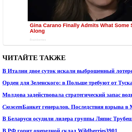
ЧИТАЙТЕ ТАКЖЕ
В Италии двое суток искали выброшенный лоте
Орден для Зеленского: в Польше требуют от Туск
Молдова задействовала стратегический запас вод
Сюжет
Банкет генералов. Последствия взрыва в 
В Беларуси осудили лидера группы Ляпис Трубе
В РФ горит очередной склад Wildberries
3901