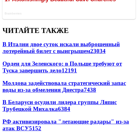
ЧИТАЙТЕ ТАКЖЕ
В Италии двое суток искали выброшенный
лотерейный билет с выигрышем
23034
Орден для Зеленского: в Польше требуют от
Туска завершить дело
12191
Молдова задействовала стратегический запас
воды из-за обмеления Днестра
7438
В Беларуси осудили лидера группы Ляпис
Трубецкой Михалка
6384
РФ активизировала "летающие радары" из-за
атак ВСУ
5152