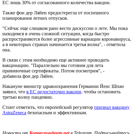
ЕС лишь 30% от согласованного количества вакцин.
Также фон дер Ляйен предостерегла от поспешного
планирования летних отпусков.
"Сейчас еще слишком рано вести дискуссии о лете. Мы пока
находимся в очень сложной ситуации, когда быстро
распространяются более агрессивные вариации коронавируса,
а в некоторых странах начинается третья волна", - отметила
она.
В связи с этим необходимо еще активнее проводить
вакцинацию. "Параллельно мы готовим для лета
прививочные сертификаты. Потом посмотрим", -
добавила фон дер Ляйен.
Накануне министр здравоохранения Германии Йенс Шпан
заявил, что
в ЕС недостаточно вакцин,
чтобы остановить
третью волну пандемии.
Стоит отметить, что европейский регулятор
признал вакцину
AstraZeneca
безопасным и эффективным.
Новости от
Корреспондент.net
в Telegram. Подписывайтесь