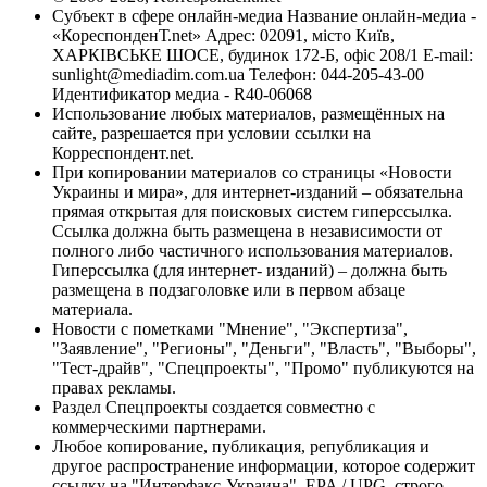
Субъект в сфере онлайн-медиа Название онлайн-медиа -
«КореспонденТ.net» Адрес: 02091, місто Київ,
ХАРКІВСЬКЕ ШОСЕ, будинок 172-Б, офіс 208/1 E-mail:
sunlight@mediadim.com.ua
Телефон: 044-205-43-00
Идентификатор медиа - R40-06068
Использование любых материалов, размещённых на
сайте, разрешается при условии ссылки на
Корреспондент.net.
При копировании материалов со страницы «Новости
Украины и мира», для интернет-изданий – обязательна
прямая открытая для поисковых систем гиперссылка.
Ссылка должна быть размещена в независимости от
полного либо частичного использования материалов.
Гиперссылка (для интернет- изданий) – должна быть
размещена в подзаголовке или в первом абзаце
материала.
Новости с пометками "Мнение", "Экспертиза",
"Заявление", "Регионы", "Деньги", "Власть", "Выборы",
"Тест-драйв", "Спецпроекты", "Промо" публикуются на
правах рекламы.
Раздел Спецпроекты создается совместно с
коммерческими партнерами.
Любое копирование, публикация, републикация и
другое распространение информации, которое содержит
ссылку на "Интерфакс-Украина", EPA / UPG, строго