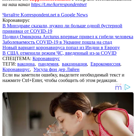
на наш канал
https://t.me/korrespondentnet
Читайте Korrespondent.net в Google News
Коронавирус
В Минздраве сказали, нужно ли больше одной бустерной
прививки от COVID-19
Подвид Омикрона Arcturus впервые привел к гибели человека
Заболеваемость COVID-19 в Украине пошла на спад
Новый вариант коронавируса попал из Индии в Европу
В США отменили режим ЧС, введенный из-за COVID
СПЕЦТЕМА:
Коронавирус
ТЕГИ:
вакцина
,
пандемия
,
вакцинация
,
Еврокомиссия
,
Коронавирус
,
Урсула фон дер Ляйен
Если вы заметили ошибку, выделите необходимый текст и
нажмите Ctrl+Enter, чтобы сообщить об этом редакции.