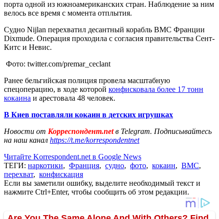
порта одной из южноамериканских стран. Наблюдение за ним
велось все время с момента отплытия.
Судно Nijlan перехватил десантный корабль ВМС Франции
Dixmude. Операция проходила с согласия правительства Сент-
Китс и Невис.
Фото: twitter.com/premar_ceclant
Ранее бельгийская полиция провела масштабную
спецоперацию, в ходе которой
конфисковала более 17 тонн
кокаина
и арестовала 48 человек.
В Киев поставляли кокаин в детских игрушках
Новости от
Корреспондент.net
в Telegram. Подписывайтесь
на наш канал
https://t.me/korrespondentnet
Читайте Korrespondent.net в Google News
ТЕГИ:
наркотики
,
Франция
,
судно
,
фото
,
кокаин
,
ВМС
,
перехват
,
конфискация
Если вы заметили ошибку, выделите необходимый текст и
нажмите Ctrl+Enter, чтобы сообщить об этом редакции.