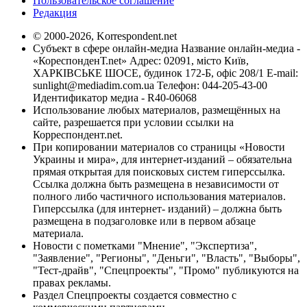
Пользовательское соглашение
Редакция
© 2000-2026, Korrespondent.net
Субъект в сфере онлайн-медиа Название онлайн-медиа -
«КореспонденТ.net» Адрес: 02091, місто Київ,
ХАРКІВСЬКЕ ШОСЕ, будинок 172-Б, офіс 208/1 E-mail:
sunlight@mediadim.com.ua
Телефон: 044-205-43-00
Идентификатор медиа - R40-06068
Использование любых материалов, размещённых на
сайте, разрешается при условии ссылки на
Корреспондент.net.
При копировании материалов со страницы «Новости
Украины и мира», для интернет-изданий – обязательна
прямая открытая для поисковых систем гиперссылка.
Ссылка должна быть размещена в независимости от
полного либо частичного использования материалов.
Гиперссылка (для интернет- изданий) – должна быть
размещена в подзаголовке или в первом абзаце
материала.
Новости с пометками "Мнение", "Экспертиза",
"Заявление", "Регионы", "Деньги", "Власть", "Выборы",
"Тест-драйв", "Спецпроекты", "Промо" публикуются на
правах рекламы.
Раздел Спецпроекты создается совместно с