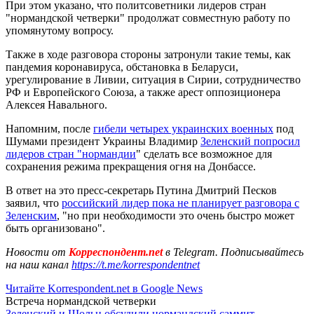
При этом указано, что политсоветники лидеров стран
"нормандской четверки" продолжат совместную работу по
упомянутому вопросу.
Также в ходе разговора стороны затронули такие темы, как
пандемия коронавируса, обстановка в Беларуси,
урегулирование в Ливии, ситуация в Сирии, сотрудничество
РФ и Европейского Союза, а также арест оппозиционера
Алексея Навального.
Напомним, после
гибели четырех украинских военных
под
Шумами президент Украины Владимир
Зеленский попросил
лидеров стран "нормандии
" сделать все возможное для
сохранения режима прекращения огня на Донбассе.
В ответ на это пресс-секретарь Путина Дмитрий Песков
заявил, что
российский лидер пока не планирует разговора с
Зеленским
, "но при необходимости это очень быстро может
быть организовано".
Новости от
Корреспондент.net
в Telegram. Подписывайтесь
на наш канал
https://t.me/korrespondentnet
Читайте Korrespondent.net в Google News
Встреча нормандской четверки
Зеленский и Шольц обсудили нормандский саммит