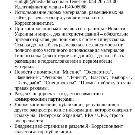
sunlight@mediadim.com.ua
Телефон: 044-205-43-00
Идентификатор медиа - R40-06068
Использование любых материалов, размещённых на
сайте, разрешается при условии ссылки на
Корреспондент.net.
При копировании материалов со страницы «Новости
Украины и мира», для интернет-изданий – обязательна
прямая открытая для поисковых систем гиперссылка.
Ссылка должна быть размещена в независимости от
полного либо частичного использования материалов.
Гиперссылка (для интернет- изданий) – должна быть
размещена в подзаголовке или в первом абзаце
материала.
Новости с пометками "Мнение", "Экспертиза",
"Заявление", "Регионы", "Деньги", "Власть", "Выборы",
"Тест-драйв", "Спецпроекты", "Промо" публикуются на
правах рекламы.
Раздел Спецпроекты создается совместно с
коммерческими партнерами.
Любое копирование, публикация, републикация и
другое распространение информации, которое содержит
ссылку на "Интерфакс-Украина", EPA / UPG, строго
воспрещается.
Владелец веб-страницы в разделе Я- Корреспондент
является автор публикации.