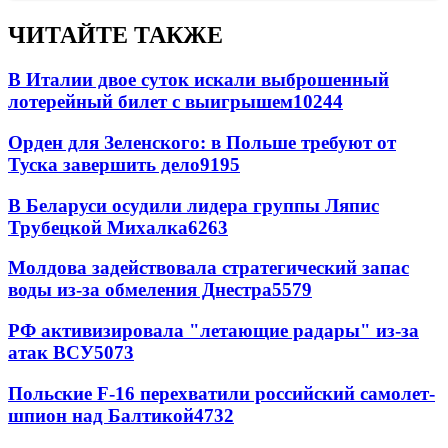
ЧИТАЙТЕ ТАКЖЕ
В Италии двое суток искали выброшенный
лотерейный билет с выигрышем
10244
Орден для Зеленского: в Польше требуют от
Туска завершить дело
9195
В Беларуси осудили лидера группы Ляпис
Трубецкой Михалка
6263
Молдова задействовала стратегический запас
воды из-за обмеления Днестра
5579
РФ активизировала "летающие радары" из-за
атак ВСУ
5073
Польские F-16 перехватили российский самолет-
шпион над Балтикой
4732