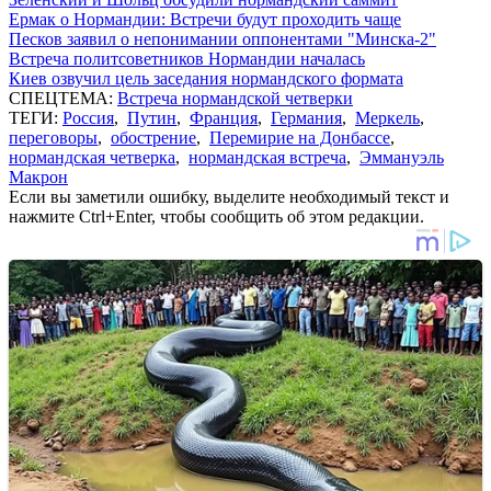
Ермак о Нормандии: Встречи будут проходить чаще
Песков заявил о непонимании оппонентами "Минска-2"
Встреча политсоветников Нормандии началась
Киев озвучил цель заседания нормандского формата
СПЕЦТЕМА:
Встреча нормандской четверки
ТЕГИ:
Россия
,
Путин
,
Франция
,
Германия
,
Меркель
,
переговоры
,
обострение
,
Перемирие на Донбассе
,
нормандская четверка
,
нормандская встреча
,
Эммануэль
Макрон
Если вы заметили ошибку, выделите необходимый текст и
нажмите Ctrl+Enter, чтобы сообщить об этом редакции.