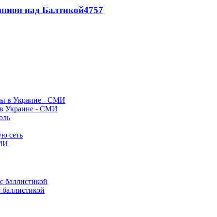
шпион над Балтикой
4757
 в Украине - СМИ
оль
ую сеть
СМИ
с баллистикой