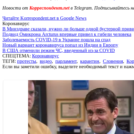
Новости от
Корреспондент.net
в Telegram. Подписывайтесь н
Читайте Korrespondent.net в Google News
Коронавирус
В Минздраве сказали, нужно ли больше одной бустерной прив
Подвид Омикрона Arcturus впервые привел к гибели человека
Заболеваемость COVID-19 в Украине пошла на спад
Новый вариант коронавируса попал из Индии в Европу
В США отменили режим ЧС, введенный из-за COVID
СПЕЦТЕМА:
Коронавирус
ТЕГИ:
протесты
,
видео
,
парламент
,
карантин
,
Словения
,
Кор
Если вы заметили ошибку, выделите необходимый текст и нажми