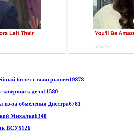
рейный билет с выигрышем
19878
а завершить дело
11580
ы из-за обмеления Днестра
6781
цкой Михалка
6348
так ВСУ
5126