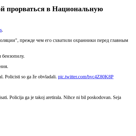
ой прорваться в Национальную
s
.
золяции", прежде чем его схватили охранники перед главным
 бензопилу.
ния.
 Policisti so ga že obvladali.
pic.twitter.com/bvc4Z80K8P
ati. Policija ga je takoj aretirala. Nihce ni bil poskodovan. Seja