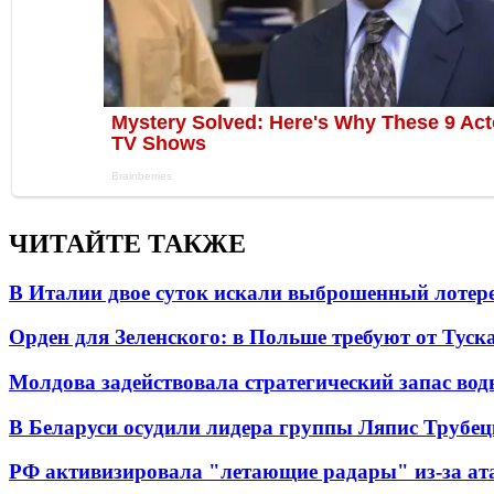
ЧИТАЙТЕ ТАКЖЕ
В Италии двое суток искали выброшенный лоте
Орден для Зеленского: в Польше требуют от Туск
Молдова задействовала стратегический запас вод
В Беларуси осудили лидера группы Ляпис Трубе
РФ активизировала "летающие радары" из-за а