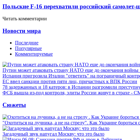
Польские F-16 перехватили российский самолет-
Читать комментарии
Новости мира
Последние
Популярные
Комментируемые
Путин может атаковать страну НАТО еще до окончания войны
Испания пригрозила Италии "ответить" на пограничный контр
ЕС ввел санкции против пяти лиц, причастных к ВПК России
78 задержанных и 18 катеров: в Испании разгромили преступн
ФСБ вышла из-под контроля, элиты России живут в страхе - 
Сюжеты
"Охотиться на лучника, а не на стрелу". Как Украине бороться 
Загадочный звук напугал Москву: что это было