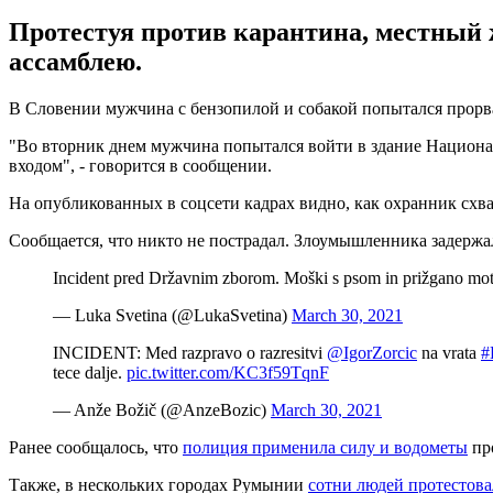
Протестуя против карантина, местный 
ассамблею.
В Словении мужчина с бензопилой и собакой попытался прорва
"Во вторник днем ​​мужчина попытался войти в здание Национа
входом", - говорится в сообщении.
На опубликованных в соцсети кадрах видно, как охранник схва
Сообщается, что никто не пострадал. Злоумышленника задержа
Incident pred Državnim zborom. Moški s psom in prižgano motorn
— Luka Svetina (@LukaSvetina)
March 30, 2021
INCIDENT: Med razpravo o razresitvi
@IgorZorcic
na vrata
#
tece dalje.
pic.twitter.com/KC3f59TqnF
— Anže Božič (@AnzeBozic)
March 30, 2021
Ранее сообщалось, что
полиция применила силу и водометы
пр
Также, в нескольких городах Румынии
сотни людей протестов