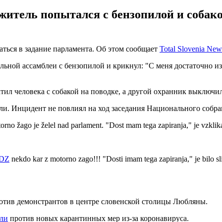
житель попытался с бензопилой и собак
ться в задание парламента. Об этом сообщает
Total Slovenia New
льной ассамблеи с бензопилой и крикнул: "С меня достаточно и
тил человека с собакой на поводке, а другой охранник выключил
ли. Инцидент не повлиял на ход заседания Национального собра
o žago je želel nad parlament. "Dost mam tega zapiranja," je vzklikal.
DZ
nekdo kar z motorno zago!!! "Dosti imam tega zapiranja," je bilo slis
отив демонстрантов в центре словенской столицы Любляны.
али
против новых карантинных мер из-за коронавируса.