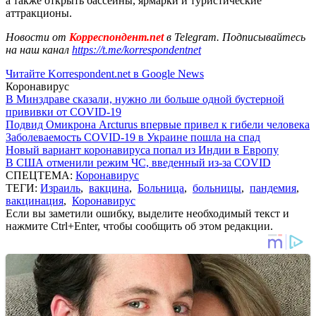
а также открыть бассейны, ярмарки и туристические
аттракционы.
Новости от
Корреспондент.net
в Telegram. Подписывайтесь
на наш канал
https://t.me/korrespondentnet
Читайте Korrespondent.net в Google News
Коронавирус
В Минздраве сказали, нужно ли больше одной бустерной
прививки от COVID-19
Подвид Омикрона Arcturus впервые привел к гибели человека
Заболеваемость COVID-19 в Украине пошла на спад
Новый вариант коронавируса попал из Индии в Европу
В США отменили режим ЧС, введенный из-за COVID
СПЕЦТЕМА:
Коронавирус
ТЕГИ:
Израиль
,
вакцина
,
Больница
,
больницы
,
пандемия
,
вакцинация
,
Коронавирус
Если вы заметили ошибку, выделите необходимый текст и
нажмите Ctrl+Enter, чтобы сообщить об этом редакции.