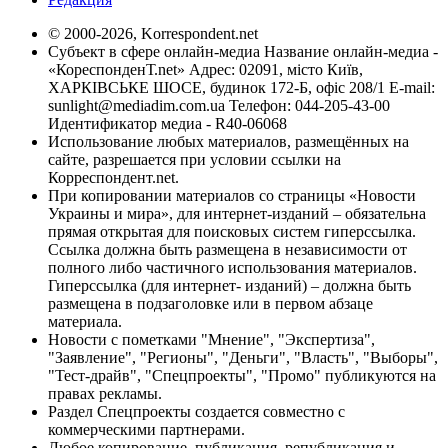
© 2000-2026, Korrespondent.net
Субъект в сфере онлайн-медиа Название онлайн-медиа -
«КореспонденТ.net» Адрес: 02091, місто Київ,
ХАРКІВСЬКЕ ШОСЕ, будинок 172-Б, офіс 208/1 E-mail:
sunlight@mediadim.com.ua
Телефон: 044-205-43-00
Идентификатор медиа - R40-06068
Использование любых материалов, размещённых на
сайте, разрешается при условии ссылки на
Корреспондент.net.
При копировании материалов со страницы «Новости
Украины и мира», для интернет-изданий – обязательна
прямая открытая для поисковых систем гиперссылка.
Ссылка должна быть размещена в независимости от
полного либо частичного использования материалов.
Гиперссылка (для интернет- изданий) – должна быть
размещена в подзаголовке или в первом абзаце
материала.
Новости с пометками "Мнение", "Экспертиза",
"Заявление", "Регионы", "Деньги", "Власть", "Выборы",
"Тест-драйв", "Спецпроекты", "Промо" публикуются на
правах рекламы.
Раздел Спецпроекты создается совместно с
коммерческими партнерами.
Любое копирование, публикация, републикация и