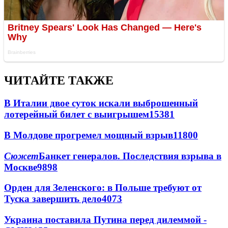
ЧИТАЙТЕ ТАКЖЕ
В Италии двое суток искали выброшенный
лотерейный билет с выигрышем
15381
В Молдове прогремел мощный взрыв
11800
Сюжет
Банкет генералов. Последствия взрыва в
Москве
9898
Орден для Зеленского: в Польше требуют от
Туска завершить дело
4073
Украина поставила Путина перед дилеммой -