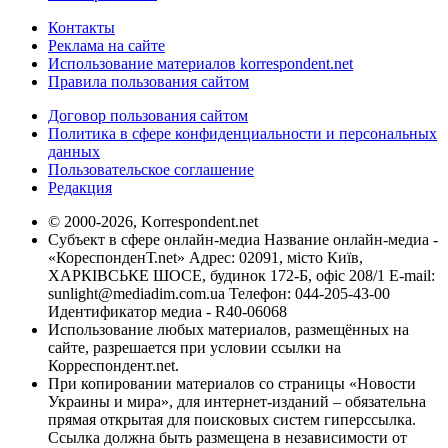
Контакты
Реклама на сайте
Использование материалов korrespondent.net
Правила пользования сайтом
Договор пользования сайтом
Политика в сфере конфиденциальности и персональных
данных
Пользовательское соглашение
Редакция
© 2000-2026, Korrespondent.net
Субъект в сфере онлайн-медиа Название онлайн-медиа -
«КореспонденТ.net» Адрес: 02091, місто Київ,
ХАРКІВСЬКЕ ШОСЕ, будинок 172-Б, офіс 208/1 E-mail:
sunlight@mediadim.com.ua
Телефон: 044-205-43-00
Идентификатор медиа - R40-06068
Использование любых материалов, размещённых на
сайте, разрешается при условии ссылки на
Корреспондент.net.
При копировании материалов со страницы «Новости
Украины и мира», для интернет-изданий – обязательна
прямая открытая для поисковых систем гиперссылка.
Ссылка должна быть размещена в независимости от