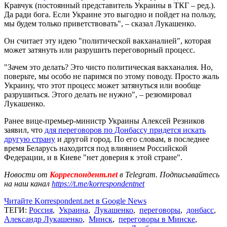
Кравчук (постоянный представитель Украины в ТКГ – ред.).
Да ради бога. Если Украине это выгодно и пойдет на пользу,
мы будем только приветствовать", – сказал Лукашенко.
Он считает эту идею "политической вакханалией", которая
может затянуть или разрушить переговорный процесс.
"Зачем это делать? Это чисто политическая вакханалия. Но,
поверьте, мы особо не паримся по этому поводу. Просто жаль
Украину, что этот процесс может затянуться или вообще
разрушиться. Этого делать не нужно", – резюмировал
Лукашенко.
Ранее вице-премьер-министр Украины Алексей Резников
заявил, что
для переговоров по Донбассу придется искать
другую страну
и другой город. По его словам, в последнее
время Беларусь находится под влиянием Российской
Федерации, и в Киеве "нет доверия к этой стране".
Новости от
Корреспондент.net
в Telegram. Подписывайтесь
на наш канал
https://t.me/korrespondentnet
Читайте Korrespondent.net в Google News
ТЕГИ:
Россия
,
Украина
,
Лукашенко
,
переговоры
,
донбасс
,
Александр Лукашенко
,
Минск
,
переговоры в Минске
,