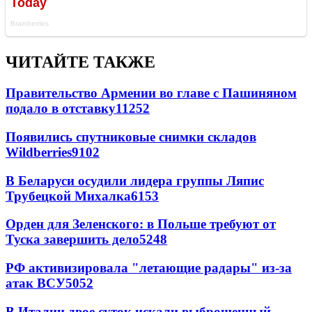
ЧИТАЙТЕ ТАКЖЕ
Правительство Армении во главе с Пашиняном
подало в отставку
11252
Появились спутниковые снимки складов
Wildberries
9102
В Беларуси осудили лидера группы Ляпис
Трубецкой Михалка
6153
Орден для Зеленского: в Польше требуют от
Туска завершить дело
5248
РФ активизировала "летающие радары" из-за
атак ВСУ
5052
В Италии двое суток искали выброшенный