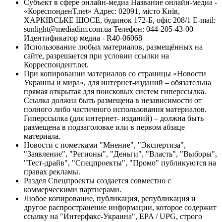
Субъект в сфере онлайн-медиа Название онлайн-медиа -
«КореспонденТ.net» Адрес: 02091, місто Київ,
ХАРКІВСЬКЕ ШОСЕ, будинок 172-Б, офіс 208/1 E-mail:
sunlight@mediadim.com.ua
Телефон: 044-205-43-00
Идентификатор медиа - R40-06068
Использование любых материалов, размещённых на
сайте, разрешается при условии ссылки на
Корреспондент.net.
При копировании материалов со страницы «Новости
Украины и мира», для интернет-изданий – обязательна
прямая открытая для поисковых систем гиперссылка.
Ссылка должна быть размещена в независимости от
полного либо частичного использования материалов.
Гиперссылка (для интернет- изданий) – должна быть
размещена в подзаголовке или в первом абзаце
материала.
Новости с пометками "Мнение", "Экспертиза",
"Заявление", "Регионы", "Деньги", "Власть", "Выборы",
"Тест-драйв", "Спецпроекты", "Промо" публикуются на
правах рекламы.
Раздел Спецпроекты создается совместно с
коммерческими партнерами.
Любое копирование, публикация, републикация и
другое распространение информации, которое содержит
ссылку на "Интерфакс-Украина", EPA / UPG, строго