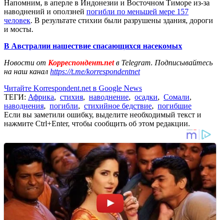
Напомним, в аперле в Индонезии и Восточном Тиморе из-за
наводнений и оползней
погибли по меньшей мере 157
человек
. В результате стихии были разрушены здания, дороги
и мосты.
В Австралии нашествие спасающихся насекомых
Новости от
Корреспондент.net
в Telegram. Подписывайтесь
на наш канал
https://t.me/korrespondentnet
Читайте Korrespondent.net в Google News
ТЕГИ:
Африка
,
стихия
,
наводнение
,
осадки
,
Сомали
,
наводнения
,
погибли
,
стихийное бедствие
,
погибшие
Если вы заметили ошибку, выделите необходимый текст и
нажмите Ctrl+Enter, чтобы сообщить об этом редакции.