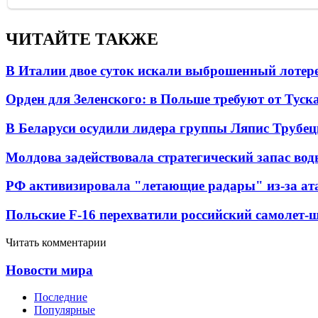
ЧИТАЙТЕ ТАКЖЕ
В Италии двое суток искали выброшенный лоте
Орден для Зеленского: в Польше требуют от Туск
В Беларуси осудили лидера группы Ляпис Трубе
Молдова задействовала стратегический запас вод
РФ активизировала "летающие радары" из-за а
Польские F-16 перехватили российский самолет-
Читать комментарии
Новости мира
Последние
Популярные