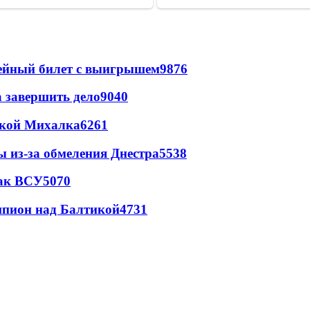
рейный билет с выигрышем
9876
а завершить дело
9040
цкой Михалка
6261
ы из-за обмеления Днестра
5538
так ВСУ
5070
шпион над Балтикой
4731