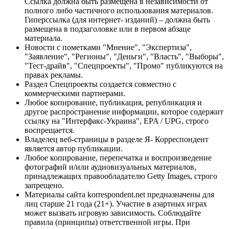
Ссылка должна быть размещена в независимости от
полного либо частичного использования материалов.
Гиперссылка (для интернет- изданий) – должна быть
размещена в подзаголовке или в первом абзаце
материала.
Новости с пометками "Мнение", "Экспертиза",
"Заявление", "Регионы", "Деньги", "Власть", "Выборы",
"Тест-драйв", "Спецпроекты", "Промо" публикуются на
правах рекламы.
Раздел Спецпроекты создается совместно с
коммерческими партнерами.
Любое копирование, публикация, републикация и
другое распространение информации, которое содержит
ссылку на "Интерфакс-Украина", EPA / UPG, строго
воспрещается.
Владелец веб-страницы в разделе Я- Корреспондент
является автор публикации.
Любое копирование, перепечатка и воспроизведение
фотографий и/или аудиовизуальных материалов,
принадлежащих правообладателю Getty Images, строго
запрещено.
Материалы сайта korrespondent.net предназначены для
лиц старше 21 года (21+). Участие в азартных играх
может вызвать игровую зависимость. Соблюдайте
правила (принципы) ответственной игры. При