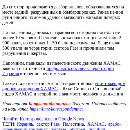
До сих пор продолжается разбор завалов, образовавшихся на
месте задний, разрушенных в бомбардировках. Ранее из-под
руин одного из домов удалось вызволить живыми пятерых
детей.
По последним данным, с израильской стороны погибли не
менее 10 человек. С понедельника палестинцы запустили 2
900 ракет, из которых 1 150 были перехвачены. Ееще около
500 упали на территории сектора Газа и причинили там
разрушения и жертвы.
Напомним, падикалы из палестинского движения ХАМАС
заявили о готовности
продолжать обстрелы территории
Израиля
в течение шести месяцев.
Также стало известно, что в Газе ракетой был
уничтожен дом
одного из лидеров ХАМАС
– Яхьи Синвара. Он – военный
лидер ХАМАС и второй по значимости человек в движении.
Новости от
Корреспондент.net
в Telegram. Подписывайтесь
на наш канал
https://t.me/korrespondentnet
Читайте Korrespondent.net в Google News
ТЕГИ:
Израиль
,
сектор Газа
,
Палестина
,
ХАМАС
,
арабо-
израильский конфликт
,
жертвы
,
обстрел
,
погибли
,