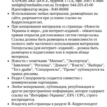
ХАРКІВСЬКЕ ШОСЕ, будинок 172-Б, офіс 208/1 E-mail:
sunlight@mediadim.com.ua
Телефон: 044-205-43-00
Идентификатор медиа - R40-06068
Использование любых материалов, размещённых на
сайте, разрешается при условии ссылки на
Корреспондент.net.
При копировании материалов со страницы «Новости
Украины и мира», для интернет-изданий – обязательна
прямая открытая для поисковых систем гиперссылка.
Ссылка должна быть размещена в независимости от
полного либо частичного использования материалов.
Гиперссылка (для интернет- изданий) – должна быть
размещена в подзаголовке или в первом абзаце
материала.
Новости с пометками "Мнение", "Экспертиза",
"Заявление", "Регионы", "Деньги", "Власть", "Выборы",
"Тест-драйв", "Спецпроекты", "Промо" публикуются на
правах рекламы.
Раздел Спецпроекты создается совместно с
коммерческими партнерами.
Любое копирование, публикация, републикация и
другое распространение информации, которое содержит
ссылку на "Интерфакс-Украина", EPA / UPG, строго
воспрещается.
Владелец веб-страницы в разделе Я- Корреспондент