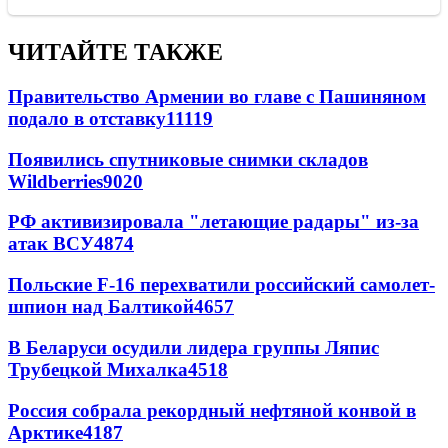
ЧИТАЙТЕ ТАКЖЕ
Правительство Армении во главе с Пашиняном
подало в отставку
11119
Появились спутниковые снимки складов
Wildberries
9020
РФ активизировала "летающие радары" из-за
атак ВСУ
4874
Польские F-16 перехватили российский самолет-
шпион над Балтикой
4657
В Беларуси осудили лидера группы Ляпис
Трубецкой Михалка
4518
Россия собрала рекордный нефтяной конвой в
Арктике
4187