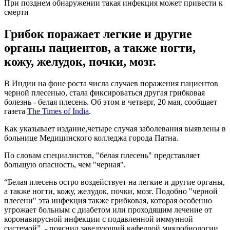
При позднем обнаружении такая инфекция может привести к
смерти
Грибок поражает легкие и другие
органы пациентов, а также ногти,
кожу, желудок, почки, мозг.
В Индии на фоне роста числа случаев поражения пациентов
черной плесенью, стала фиксироваться другая грибковая
болезнь - белая плесень. Об этом в четверг, 20 мая, сообщает
газета
The Times of India
.
Как указывает издание,четыре случая заболевания выявлены в
больнице Медицинского колледжа города Патна.
По словам специалистов, "белая плесень" представляет
большую опасность, чем "черная".
“Белая плесень остро воздействует на легкие и другие органы,
а также ногти, кожу, желудок, почки, мозг. Подобно "черной
плесени" эта инфекция также грибковая, которая особенно
угрожает больным с диабетом или проходящим лечение от
коронавирусной инфекции с подавленной иммунной
системой”, - пояснил заведующий кафедрой микробиологии