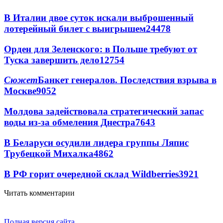
В Италии двое суток искали выброшенный
лотерейный билет с выигрышем
24478
Орден для Зеленского: в Польше требуют от
Туска завершить дело
12754
Сюжет
Банкет генералов. Последствия взрыва в
Москве
9052
Молдова задействовала стратегический запас
воды из-за обмеления Днестра
7643
В Беларуси осудили лидера группы Ляпис
Трубецкой Михалка
4862
В РФ горит очередной склад Wildberries
3921
Читать комментарии
Полная версия сайта