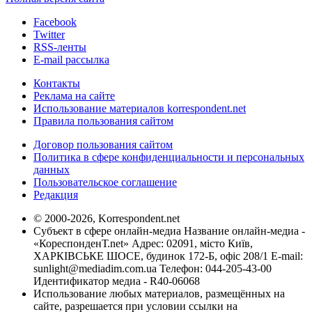
Facebook
Twitter
RSS-ленты
E-mail рассылка
Контакты
Реклама на сайте
Использование материалов korrespondent.net
Правила пользования сайтом
Договор пользования сайтом
Политика в сфере конфиденциальности и персональных
данных
Пользовательское соглашение
Редакция
© 2000-2026, Korrespondent.net
Субъект в сфере онлайн-медиа Название онлайн-медиа -
«КореспонденТ.net» Адрес: 02091, місто Київ,
ХАРКІВСЬКЕ ШОСЕ, будинок 172-Б, офіс 208/1 E-mail:
sunlight@mediadim.com.ua
Телефон: 044-205-43-00
Идентификатор медиа - R40-06068
Использование любых материалов, размещённых на
сайте, разрешается при условии ссылки на