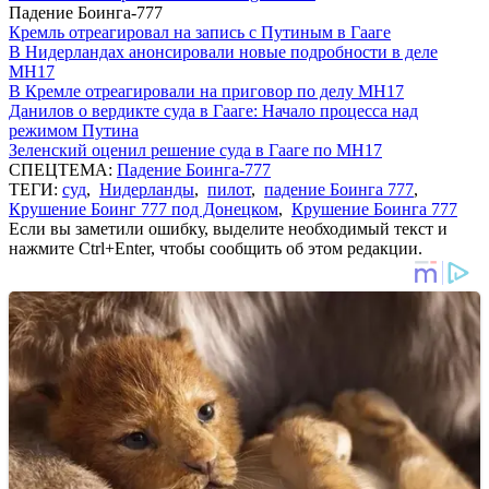
Падение Боинга-777
Кремль отреагировал на запись с Путиным в Гааге
В Нидерландах анонсировали новые подробности в деле
MH17
В Кремле отреагировали на приговор по делу МН17
Данилов о вердикте суда в Гааге: Начало процесса над
режимом Путина
Зеленский оценил решение суда в Гааге по MH17
СПЕЦТЕМА:
Падение Боинга-777
ТЕГИ:
суд
,
Нидерланды
,
пилот
,
падение Боинга 777
,
Крушение Боинг 777 под Донецком
,
Крушение Боинга 777
Если вы заметили ошибку, выделите необходимый текст и
нажмите Ctrl+Enter, чтобы сообщить об этом редакции.