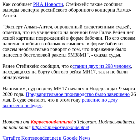
Как сообщает
РИА Новости
, Стейнхейс также сообщил
выводы эксперта российского оборонного концерна Алмаз-
Антей.
"Эксперт Алмаз-Антея, опрошенный следственным судьей,
отметил, что из увиденного на военной базе Гилзе-Рейен нет
ясной картины повреждений в форме бабочки. По его словам,
наличие пробоин в обломках самолета в форме бабочки
совсем необязательно говорят о том, что поражение было
нанесено боеголовкой ракеты 9М38М1", - сказал судья.
Ранее Стейнхейс сообщил, что о
станки двух из 298 человек
,
находящихся на борту сбитого рейса МН17, так и не были
обнаружены.
Напомним, суд по делу MH17 начался в Нидерландах 9 марта
2020 года.
Предварительное производство было завершено
26
мая. В суде считают, что в этом году
решение по делу
вынесено не будет
.
Новости от
Корреспондент.net
в Telegram. Подписывайтесь
на наш канал
https://t.me/korrespondentnet
Читайте Korrespondent.net в Google News