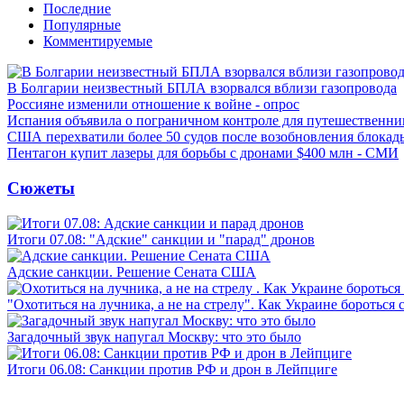
Последние
Популярные
Комментируемые
В Болгарии неизвестный БПЛА взорвался вблизи газопровода
Россияне изменили отношение к войне - опрос
Испания объявила о пограничном контроле для путешественни
США перехватили более 50 судов после возобновления блокад
Пентагон купит лазеры для борьбы с дронами $400 млн - СМИ
Сюжеты
Итоги 07.08: "Адские" санкции и "парад" дронов
Адские санкции. Решение Сената США
"Охотиться на лучника, а не на стрелу". Как Украине бороться 
Загадочный звук напугал Москву: что это было
Итоги 06.08: Санкции против РФ и дрон в Лейпциге