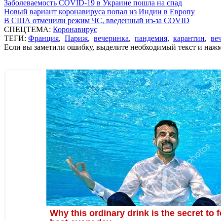
Заболеваемость COVID-19 в Украине пошла на спад
Новый вариант коронавируса попал из Индии в Европу
В США отменили режим ЧС, введенный из-за COVID
СПЕЦТЕМА:
Коронавирус
ТЕГИ:
Франция
,
Париж
,
вечеринка
,
пандемия
,
карантин
,
ве
Если вы заметили ошибку, выделите необходимый текст и нажми