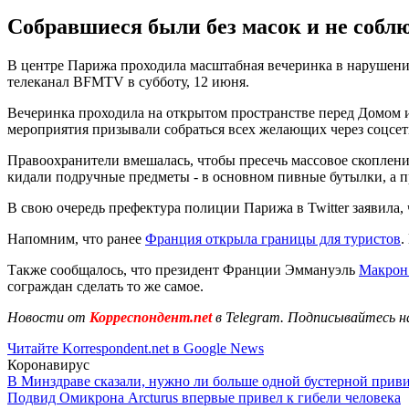
Собравшиеся были без масок и не собл
В центре Парижа проходила масштабная вечеринка в нарушение
телеканал BFMTV в субботу, 12 июня.
Вечеринка проходила на открытом пространстве перед Домом 
мероприятия призывали собраться всех желающих через соцсет
Правоохранители вмешалась, чтобы пресечь массовое скоплен
кидали подручные предметы - в основном пивные бутылки, а п
В свою очередь префектура полиции Парижа в Twitter заявила,
Напомним, что ранее
Франция открыла границы для туристов
.
Также сообщалось, что президент Франции Эммануэль
Макрон 
сограждан сделать то же самое.
Новости от
Корреспондент.net
в Telegram. Подписывайтесь н
Читайте Korrespondent.net в Google News
Коронавирус
В Минздраве сказали, нужно ли больше одной бустерной прив
Подвид Омикрона Arcturus впервые привел к гибели человека