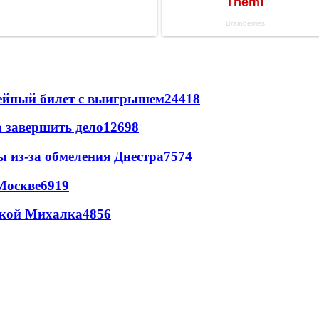
рейный билет с выигрышем
24418
а завершить дело
12698
ы из-за обмеления Днестра
7574
Москве
6919
цкой Михалка
4856