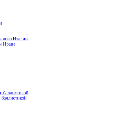
ков из Италии
ы Ирана
с баллистикой