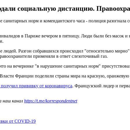
юдали социальную дистанцию. Правоохра
 санитарных норм и комендантского часа - полиция разогнала 
инвалидов в Париже вечером в пятницу. Люди были без масок и
и.
ие людей. Разгон собравшихся происходил "относительно мирно"
равоохранители применяли в ответ слезоточивый газ.
 что на вечеринке "в нарушение санитарных норм" присутствовал
 Власти Франции поделили страны мира на красную, оранжевую 
получил прививку от коронавируса
. Французский лидер и перв
а наш канал
https://t.me/korrespondentnet
ивки от COVID-19