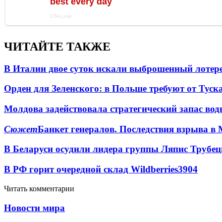
ЧИТАЙТЕ ТАКЖЕ
В Италии двое суток искали выброшенный лоте
Орден для Зеленского: в Польше требуют от Туск
Молдова задействовала стратегический запас вод
Сюжет
Банкет генералов. Последствия взрыва в 
В Беларуси осудили лидера группы Ляпис Трубе
В РФ горит очередной склад Wildberries
3904
Читать комментарии
Новости мира