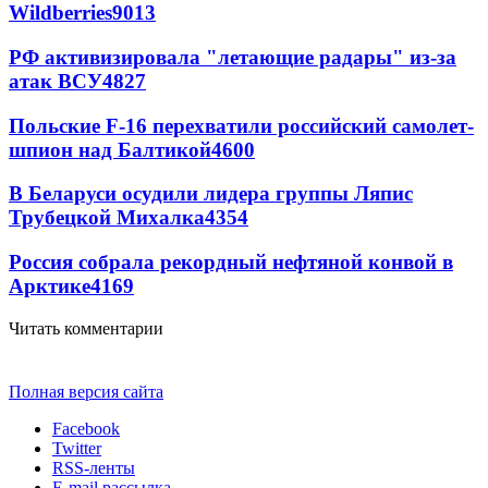
Wildberries
9013
РФ активизировала "летающие радары" из-за
атак ВСУ
4827
Польские F-16 перехватили российский самолет-
шпион над Балтикой
4600
В Беларуси осудили лидера группы Ляпис
Трубецкой Михалка
4354
Россия собрала рекордный нефтяной конвой в
Арктике
4169
Читать комментарии
Полная версия сайта
Facebook
Twitter
RSS-ленты
E-mail рассылка