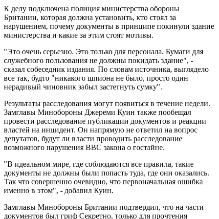
К делу подключена полиция министерства обороны
Британии, которая должна установить, кто стоял за
нарушением, почему документы в принципе покинули здание
министерства и какие за этим стоят мотивы.
"Это очень серьезно. Это только для персонала. Бумаги для
служебного пользования не должны покидать здание", -
сказал собеседник издания. По словам источника, выглядело
все так, будто "никакого шпиона не было, просто один
нерадивый чиновник забыл застегнуть сумку".
Результаты расследования могут появиться в течение недели.
Замглавы Минобороны Джереми Куин также пообещал
провести расследование публикации документов и реакции
властей на инцидент. Он напрямую не ответил на вопрос
депутатов, будут ли власти проводить расследование
возможного нарушения BBC закона о гостайне.
"В идеальном мире, где соблюдаются все правила, такие
документы не должны были попасть туда, где они оказались.
Так что совершенно очевидно, что первоначальная ошибка
именно в этом", - добавил Куин.
Замглавы Минобороны Британии подтвердил, что на части
документов был гриф Секретно, только для прочтения