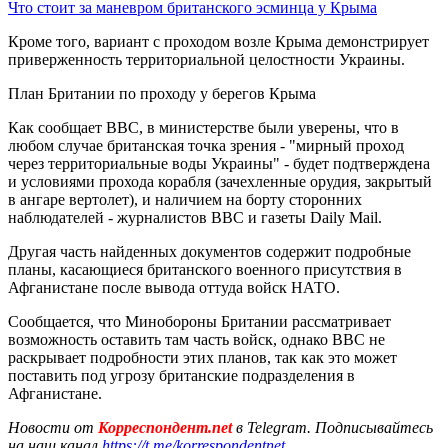
Что стоит за маневром британского эсминца у Крыма
Кроме того, вариант с проходом возле Крыма демонстрирует
приверженность территориальной целостности Украины.
План Британии по проходу у берегов Крыма
Как сообщает BBC, в министерстве были уверены, что в
любом случае британская точка зрения - "мирный проход
через территориальные воды Украины" - будет подтверждена
и условиями прохода корабля (зачехленные орудия, закрытый
в ангаре вертолет), и наличием на борту сторонних
наблюдателей - журналистов BBC и газеты Daily Mail.
Другая часть найденных документов содержит подробные
планы, касающиеся британского военного присутствия в
Афганистане после вывода оттуда войск НАТО.
Сообщается, что Минобороны Британии рассматривает
возможность оставить там часть войск, однако BBC не
раскрывает подробности этих планов, так как это может
поставить под угрозу британские подразделения в
Афганистане.
Новости от
Корреспондент.net
в Telegram. Подписывайтесь
на наш канал
https://t.me/korrespondentnet