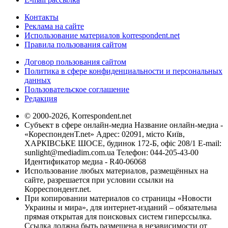
Контакты
Реклама на сайте
Использование материалов korrespondent.net
Правила пользования сайтом
Договор пользования сайтом
Политика в сфере конфиденциальности и персональных
данных
Пользовательское соглашение
Редакция
© 2000-2026, Korrespondent.net
Субъект в сфере онлайн-медиа Название онлайн-медиа -
«КореспонденТ.net» Адрес: 02091, місто Київ,
ХАРКІВСЬКЕ ШОСЕ, будинок 172-Б, офіс 208/1 E-mail:
sunlight@mediadim.com.ua
Телефон: 044-205-43-00
Идентификатор медиа - R40-06068
Использование любых материалов, размещённых на
сайте, разрешается при условии ссылки на
Корреспондент.net.
При копировании материалов со страницы «Новости
Украины и мира», для интернет-изданий – обязательна
прямая открытая для поисковых систем гиперссылка.
Ссылка должна быть размещена в независимости от