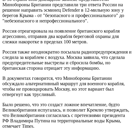
Минобороны Британии представили три ответа России на
решение направить эсминец Defender в 12-мильную зону у
берегов Крыма - от "безопасного и профессионального" до
"небезопасного и непрофессионального".
Россия отреагировала на появление британского корабля
агрессивно, отправив два корабля береговой охраны для
слежки накоротке в пределах 100 метров.
Россия также неоднократно посылала радиопредупреждения и
следила за кораблем с воздуха. Москва заявила, что сделала
предупредительные выстрелы и сбросила бомбы, но
британская сторона отрицает эту информацию.
В документах говорится, что Минобороны Британии
обсуждало альтернативный маршрут для военного корабля,
чтобы не провоцировать Москву, но этот вариант был
отвергнут как трусливый.
Было решено, что это создаст ложное впечатление, будто
Великобритания испугалась, и позволит Кремлю утверждать,
что Великобритания согласилась с претензиями президента
РФ Владимира Путина на территориальные воды Крыма,
отмечает Times.