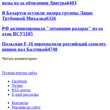
воды из-за обмеления Днестра
6403
В Беларуси осудили лидера группы Ляпис
Трубецкой Михалка
6326
РФ активизировала "летающие радары" из-за
атак ВСУ
5105
Польские F-16 перехватили российский самолет-
шпион над Балтикой
4748
Читать комментарии
Полная версия сайта
Facebook
Twitter
RSS-ленты
E-mail рассылка
Контакты
Реклама на сайте