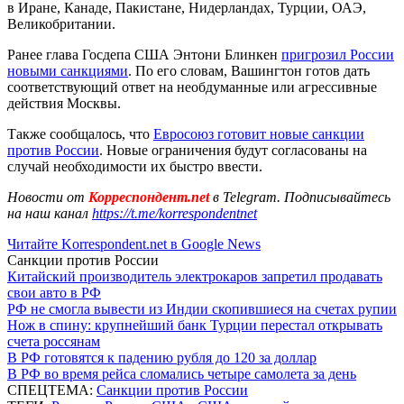
в Иране, Канаде, Пакистане, Нидерландах, Турции, ОАЭ,
Великобритании.
Ранее глава Госдепа США Энтони Блинкен
пригрозил России
новыми санкциями
. По его словам, Вашингтон готов дать
соответствующий ответ на необдуманные или агрессивные
действия Москвы.
Также сообщалось, что
Евросоюз готовит новые санкции
против России
. Новые ограничения будут согласованы на
случай необходимости их быстро ввести.
Новости от
Корреспондент.net
в Telegram. Подписывайтесь
на наш канал
https://t.me/korrespondentnet
Читайте Korrespondent.net в Google News
Санкции против России
Китайский производитель электрокаров запретил продавать
свои авто в РФ
РФ не смогла вывести из Индии скопившиеся на счетах рупии
Нож в спину: крупнейший банк Турции перестал открывать
счета россянам
В РФ готовятся к падению рубля до 120 за доллар
В РФ во время рейса сломались четыре самолета за день
СПЕЦТЕМА:
Санкции против России