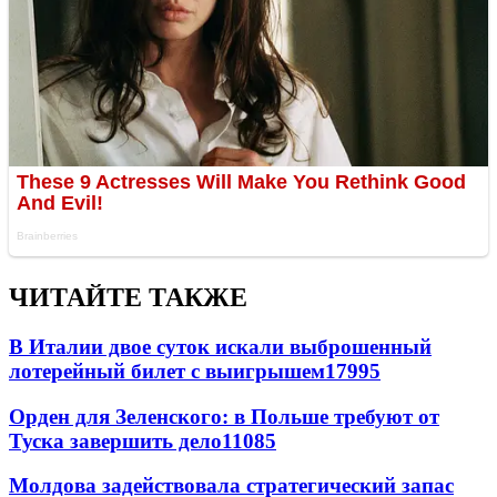
ЧИТАЙТЕ ТАКЖЕ
В Италии двое суток искали выброшенный
лотерейный билет с выигрышем
17995
Орден для Зеленского: в Польше требуют от
Туска завершить дело
11085
Молдова задействовала стратегический запас