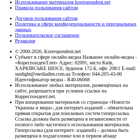
Использование материалов korrespondent.net
Правила пользования сайтом
Договор пользования сайтом
Политика в сфере конфиденциальности и персональных
данных
Пользовательское соглашение
Редакция
© 2000-2026, Korrespondent.net
Субъект в сфере онлайн-медиа Название онлайн-медиа -
«КореспонденТ.net» Адрес: 02091, місто Київ,
ХАРКІВСЬКЕ ШОСЕ, будинок 172-Б, офіс 208/1 E-mail:
sunlight@mediadim.com.ua
Телефон: 044-205-43-00
Идентификатор медиа - R40-06068
Использование любых материалов, размещённых на
сайте, разрешается при условии ссылки на
Корреспондент.net.
При копировании материалов со страницы «Новости
Украины и мира», для интернет-изданий – обязательна
прямая открытая для поисковых систем гиперссылка.
Ссылка должна быть размещена в независимости от
полного либо частичного использования материалов.
Гиперссылка (для интернет- изданий) – должна быть
размещена в подзаголовке или в первом абзаце