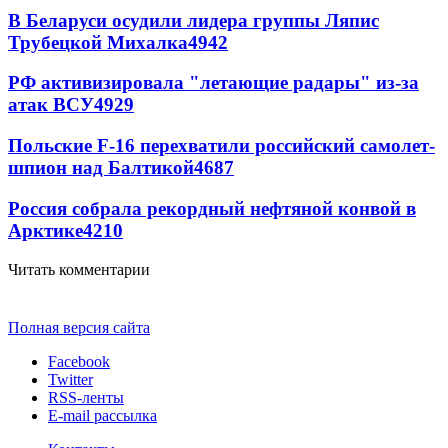
В Беларуси осудили лидера группы Ляпис
Трубецкой Михалка
4942
РФ активизировала "летающие радары" из-за
атак ВСУ
4929
Польские F-16 перехватили российский самолет-
шпион над Балтикой
4687
Россия собрала рекордный нефтяной конвой в
Арктике
4210
Читать комментарии
Полная версия сайта
Facebook
Twitter
RSS-ленты
E-mail рассылка