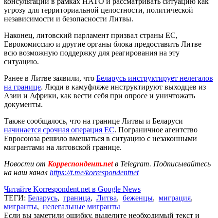
консультации в рамках НАТО и рассматривать ситуацию как
угрозу для территориальной целостности, политической
независимости и безопасности Литвы.
Наконец, литовский парламент призвал страны ЕС,
Еврокомиссию и другие органы блока предоставить Литве
всю возможную поддержку для реагирования на эту
ситуацию.
Ранее в Литве заявили, что
Беларусь инструктирует нелегалов
на границе
. Люди в камуфляже инструктируют выходцев из
Азии и Африки, как вести себя при опросе и уничтожать
документы.
Также сообщалось, что на границе Литвы и Беларуси
начинается срочная операция ЕС
. Пограничное агентство
Евросоюза решило вмешаться в ситуацию с незаконными
мигрантами на литовской границе.
Новости от
Корреспондент.net
в Telegram. Подписывайтесь
на наш канал
https://t.me/korrespondentnet
Читайте Korrespondent.net в Google News
ТЕГИ:
Беларусь
,
граница
,
Литва
,
беженцы
,
миграция
,
мигранты
,
нелегальные мигранты
Если вы заметили ошибку, выделите необходимый текст и