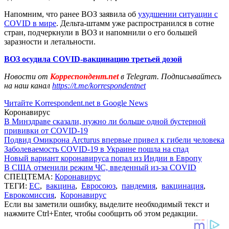
Напомним, что ранее ВОЗ заявила об
ухудшении ситуации с
COVID в мире
. Дельта-штамм уже распространился в сотне
стран, подчеркнули в ВОЗ и напомнили о его большей
заразности и летальности.
ВОЗ осудила COVID-вакцинацию третьей дозой
Новости от
Корреспондент.net
в Telegram. Подписывайтесь
на наш канал
https://t.me/korrespondentnet
Читайте Korrespondent.net в Google News
Коронавирус
В Минздраве сказали, нужно ли больше одной бустерной
прививки от COVID-19
Подвид Омикрона Arcturus впервые привел к гибели человека
Заболеваемость COVID-19 в Украине пошла на спад
Новый вариант коронавируса попал из Индии в Европу
В США отменили режим ЧС, введенный из-за COVID
СПЕЦТЕМА:
Коронавирус
ТЕГИ:
ЕС
,
вакцина
,
Евросоюз
,
пандемия
,
вакцинация
,
Еврокомиссия
,
Коронавирус
Если вы заметили ошибку, выделите необходимый текст и
нажмите Ctrl+Enter, чтобы сообщить об этом редакции.