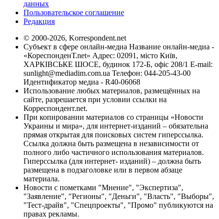
данных
Пользовательское соглашение
Редакция
© 2000-2026, Korrespondent.net
Субъект в сфере онлайн-медиа Название онлайн-медиа -
«КореспонденТ.net» Адрес: 02091, місто Київ,
ХАРКІВСЬКЕ ШОСЕ, будинок 172-Б, офіс 208/1 E-mail:
sunlight@mediadim.com.ua
Телефон: 044-205-43-00
Идентификатор медиа - R40-06068
Использование любых материалов, размещённых на
сайте, разрешается при условии ссылки на
Корреспондент.net.
При копировании материалов со страницы «Новости
Украины и мира», для интернет-изданий – обязательна
прямая открытая для поисковых систем гиперссылка.
Ссылка должна быть размещена в независимости от
полного либо частичного использования материалов.
Гиперссылка (для интернет- изданий) – должна быть
размещена в подзаголовке или в первом абзаце
материала.
Новости с пометками "Мнение", "Экспертиза",
"Заявление", "Регионы", "Деньги", "Власть", "Выборы",
"Тест-драйв", "Спецпроекты", "Промо" публикуются на
правах рекламы.