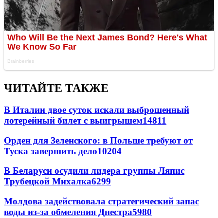
ЧИТАЙТЕ ТАКЖЕ
В Италии двое суток искали выброшенный
лотерейный билет с выигрышем
14811
Орден для Зеленского: в Польше требуют от
Туска завершить дело
10204
В Беларуси осудили лидера группы Ляпис
Трубецкой Михалка
6299
Молдова задействовала стратегический запас
воды из-за обмеления Днестра
5980