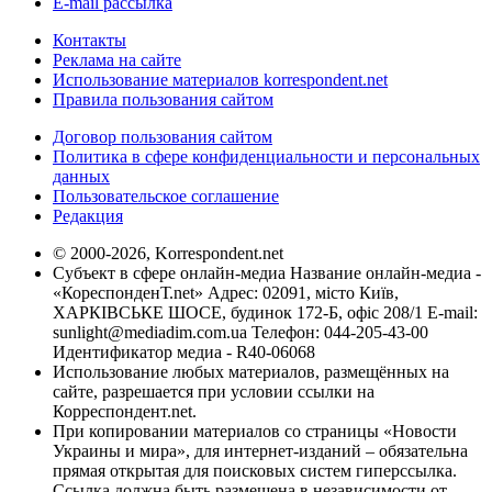
E-mail рассылка
Контакты
Реклама на сайте
Использование материалов korrespondent.net
Правила пользования сайтом
Договор пользования сайтом
Политика в сфере конфиденциальности и персональных
данных
Пользовательское соглашение
Редакция
© 2000-2026, Korrespondent.net
Субъект в сфере онлайн-медиа Название онлайн-медиа -
«КореспонденТ.net» Адрес: 02091, місто Київ,
ХАРКІВСЬКЕ ШОСЕ, будинок 172-Б, офіс 208/1 E-mail:
sunlight@mediadim.com.ua
Телефон: 044-205-43-00
Идентификатор медиа - R40-06068
Использование любых материалов, размещённых на
сайте, разрешается при условии ссылки на
Корреспондент.net.
При копировании материалов со страницы «Новости
Украины и мира», для интернет-изданий – обязательна
прямая открытая для поисковых систем гиперссылка.
Ссылка должна быть размещена в независимости от