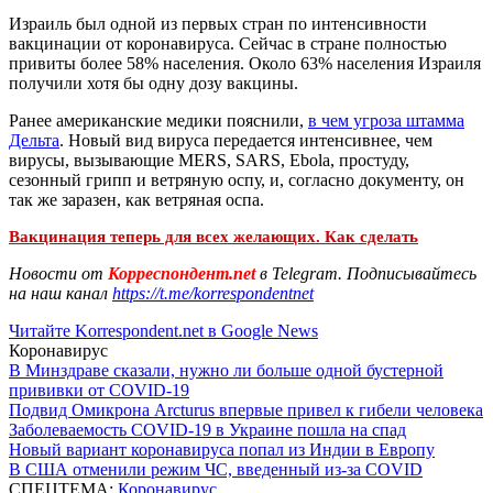
Израиль был одной из первых стран по интенсивности
вакцинации от коронавируса. Сейчас в стране полностью
привиты более 58% населения. Около 63% населения Израиля
получили хотя бы одну дозу вакцины.
Ранее американские медики пояснили,
в чем угроза штамма
Дельта
. Новый вид вируса передается интенсивнее, чем
вирусы, вызывающие MERS, SARS, Ebola, простуду,
сезонный грипп и ветряную оспу, и, согласно документу, он
так же заразен, как ветряная оспа.
Вакцинация теперь для всех желающих. Как сделать
Новости от
Корреспондент.net
в Telegram. Подписывайтесь
на наш канал
https://t.me/korrespondentnet
Читайте Korrespondent.net в Google News
Коронавирус
В Минздраве сказали, нужно ли больше одной бустерной
прививки от COVID-19
Подвид Омикрона Arcturus впервые привел к гибели человека
Заболеваемость COVID-19 в Украине пошла на спад
Новый вариант коронавируса попал из Индии в Европу
В США отменили режим ЧС, введенный из-за COVID
СПЕЦТЕМА:
Коронавирус