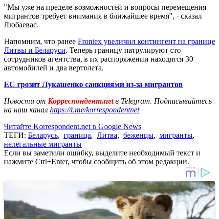
"Мы уже на пределе возможностей и вопросы перемещения
мигрантов требует внимания в ближайшее время", - сказал
Любаевас.
Напомним, что ранее
Frontex увеличил контингент на границе
Литвы и Беларуси
. Теперь границу патрулируют сто
сотрудников агентства, в их распоряжении находятся 30
автомобилей и два вертолета.
ЕС грозит Лукашенко санкциями из-за мигрантов
Новости от
Корреспондент.net
в Telegram. Подписывайтесь
на наш канал
https://t.me/korrespondentnet
Читайте Korrespondent.net в Google News
ТЕГИ:
Беларусь
,
граница
,
Литва
,
беженцы
,
мигранты
,
нелегальные мигранты
Если вы заметили ошибку, выделите необходимый текст и
нажмите Ctrl+Enter, чтобы сообщить об этом редакции.