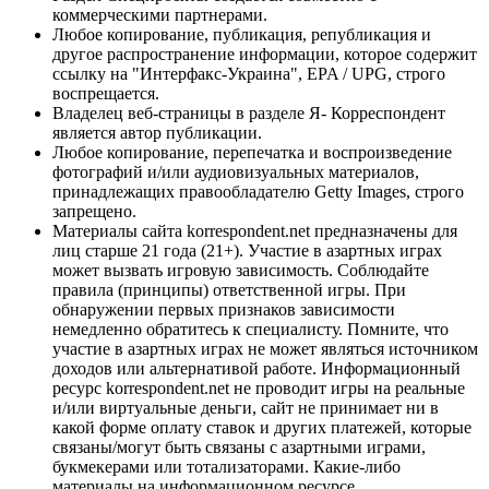
коммерческими партнерами.
Любое копирование, публикация, републикация и
другое распространение информации, которое содержит
ссылку на "Интерфакс-Украина", EPA / UPG, строго
воспрещается.
Владелец веб-страницы в разделе Я- Корреспондент
является автор публикации.
Любое копирование, перепечатка и воспроизведение
фотографий и/или аудиовизуальных материалов,
принадлежащих правообладателю Getty Images, строго
запрещено.
Материалы сайта korrespondent.net предназначены для
лиц старше 21 года (21+). Участие в азартных играх
может вызвать игровую зависимость. Соблюдайте
правила (принципы) ответственной игры. При
обнаружении первых признаков зависимости
немедленно обратитесь к специалисту. Помните, что
участие в азартных играх не может являться источником
доходов или альтернативой работе. Информационный
ресурс korrespondent.net не проводит игры на реальные
и/или виртуальные деньги, сайт не принимает ни в
какой форме оплату ставок и других платежей, которые
связаны/могут быть связаны с азартными играми,
букмекерами или тотализаторами. Какие-либо
материалы на информационном ресурсе