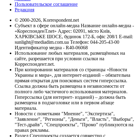
Пользовательское соглашение
Редакция
© 2000-2026, Korrespondent.net
Субъект в сфере онлайн-медиа Название онлайн-медиа -
«КореспонденТ.net» Адрес: 02091, місто Київ,
ХАРКІВСЬКЕ ШОСЕ, будинок 172-Б, офіс 208/1 E-mail:
sunlight@mediadim.com.ua
Телефон: 044-205-43-00
Идентификатор медиа - R40-06068
Использование любых материалов, размещённых на
сайте, разрешается при условии ссылки на
Корреспондент.net.
При копировании материалов со страницы «Новости
Украины и мира», для интернет-изданий – обязательна
прямая открытая для поисковых систем гиперссылка.
Ссылка должна быть размещена в независимости от
полного либо частичного использования материалов.
Гиперссылка (для интернет- изданий) – должна быть
размещена в подзаголовке или в первом абзаце
материала.
Новости с пометками "Мнение", "Экспертиза",
"Заявление", "Регионы", "Деньги", "Власть", "Выборы",
"Тест-драйв", "Спецпроекты", "Промо" публикуются на
правах рекламы.
Раздел Спецпроекты создается совместно с