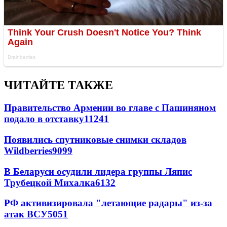
ЧИТАЙТЕ ТАКЖЕ
Правительство Армении во главе с Пашиняном
подало в отставку
11241
Появились спутниковые снимки складов
Wildberries
9099
В Беларуси осудили лидера группы Ляпис
Трубецкой Михалка
6132
РФ активизировала "летающие радары" из-за
атак ВСУ
5051