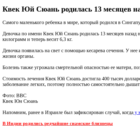
Квек Юй Сюань родилась 13 месяцев наза
Самого маленького ребенка в мире, который родился в Сингапу
Девочка по имени Квек Юй Сюань родилась 13 месяцев назад на
килограмм и теперь весит 6,3 кг.
Девочка появилась на свет с помощью кесарева сечения. У нее
жизни органы.
Болезнь также угрожала смертельной опасностью ее матери, п
Стоимость лечения Квек Юй Сюань достигла 400 тысяч долларов
заболевание легких, поэтому полностью самостоятельно дышать
Фото: ВВС
Квек Юн Сюань
Напомним, ранее в Израиле был зафиксирован случай, когда
у 
В Индии родились редчайшие сиамские близнецы