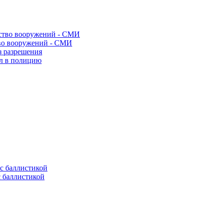
во вооружений - СМИ
з разрешения
ел в полицию
с баллистикой