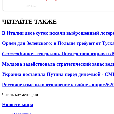
ЧИТАЙТЕ ТАКЖЕ
В Италии двое суток искали выброшенный лоте
Орден для Зеленского: в Польше требуют от Туск
Сюжет
Банкет генералов. Последствия взрыва в 
Молдова задействовала стратегический запас вод
Украина поставила Путина перед дилеммой - СМ
Россияне изменили отношение к войне - опрос
262
Читать комментарии
Новости мира