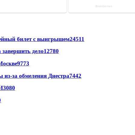
рейный билет с выигрышем
24511
а завершить дело
12780
Москве
9773
ы из-за обмеления Днестра
7442
И
3080
0