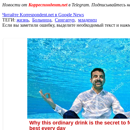
Новости от
Корреспондент.net
в Telegram. Подписывайтесь н
Читайте Korrespondent.net в Google News
ТЕГИ:
жизнь
,
Больница
,
Сингапур
,
младенец
Если вы заметили ошибку, выделите необходимый текст и нажми