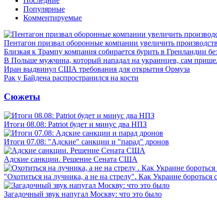
Последние
Популярные
Комментируемые
Пентагон призвал оборонные компании увеличить производст
Близкая к Трампу компания собирается бурить в Гренландии бе
В Польше мужчина, который нападал на украинцев, сам приш
Иран выдвинул США требования для открытия Ормуза
Рак у Байдена распространился на кости
Сюжеты
Итоги 08.08: Patriot будет и минус два НПЗ
Итоги 07.08: "Адские" санкции и "парад" дронов
Адские санкции. Решение Сената США
"Охотиться на лучника, а не на стрелу". Как Украине бороться 
Загадочный звук напугал Москву: что это было