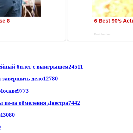
рейный билет с выигрышем
24511
а завершить дело
12780
Москве
9773
ы из-за обмеления Днестра
7442
И
3080
0