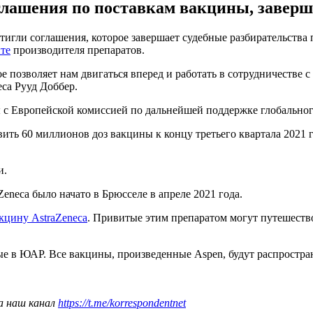
оглашения по поставкам вакцины, заверш
стигли соглашения, которое завершает судебные разбирательств
йте
производителя препаратов.
ое позволяет нам двигаться вперед и работать в сотрудничестве
ca Рууд Доббер.
ы с Европейской комиссией по дальнейшей поддержке глобальн
вить 60 миллионов доз вакцины к концу третьего квартала 2021 г
и.
eneca было начато в Брюсселе в апреле 2021 года.
кцину AstraZeneca
. Привитые этим препаратом могут путешество
ые в ЮАР. Все вакцины, произведенные Aspen, будут распростран
а наш канал
https://t.me/korrespondentnet