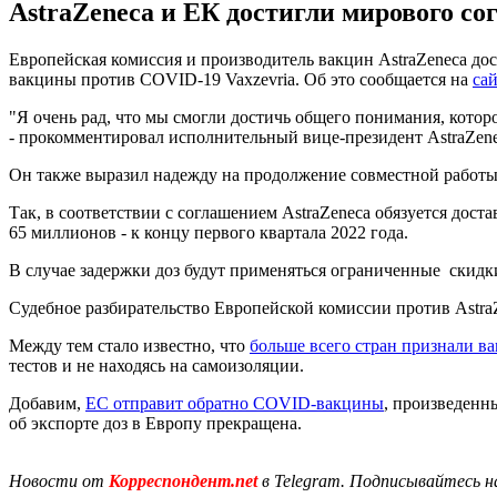
AstraZeneca и ЕК достигли мирового с
Европейская комиссия и производитель вакцин AstraZeneca до
вакцины против COVID-19 Vaxzevria. Об это сообщается на
са
"Я очень рад, что мы смогли достичь общего понимания, котор
- прокомментировал исполнительный вице-президент AstraZene
Он также выразил надежду на продолжение совместной работ
Так, в соответствии с соглашением AstraZeneca обязуется доста
65 миллионов - к концу первого квартала 2022 года.
В случае задержки доз будут применяться ограниченные скидк
Судебное разбирательство Европейской комиссии против AstraZ
Между тем стало известно, что
больше всего стран признали ва
тестов и не находясь на самоизоляции.
Добавим,
ЕС отправит обратно COVID-вакцины
, произведенн
об экспорте доз в Европу прекращена.
Новости от
Корреспондент.net
в Telegram. Подписывайтесь н