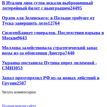
В Италии двое суток искали выброшенный
лотерейный билет с выигрышем
24495
Орден для Зеленского: в Польше требуют от
Туска завершить дело
12764
Сюжет
Банкет генералов. Последствия взрыва в
Москве
9643
Молдова задействовала стратегический запас
воды из-за обмеления Днестра
7440
Украина поставила Путина перед дилеммой -
СМИ
3053
Запад предупредил РФ из-за новых действий в
Грузии
2507
Читать комментарии
Полная версия сайта