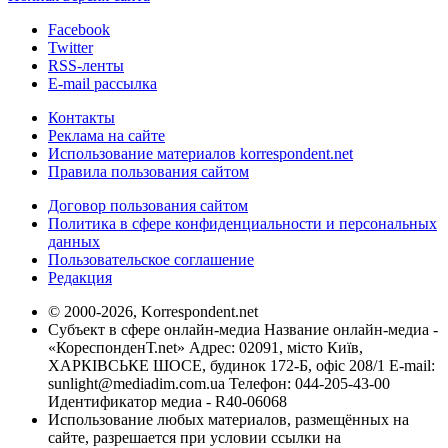
Facebook
Twitter
RSS-ленты
E-mail рассылка
Контакты
Реклама на сайте
Использование материалов korrespondent.net
Правила пользования сайтом
Договор пользования сайтом
Политика в сфере конфиденциальности и персональных
данных
Пользовательское соглашение
Редакция
© 2000-2026, Korrespondent.net
Субъект в сфере онлайн-медиа Название онлайн-медиа -
«КореспонденТ.net» Адрес: 02091, місто Київ,
ХАРКІВСЬКЕ ШОСЕ, будинок 172-Б, офіс 208/1 E-mail:
sunlight@mediadim.com.ua
Телефон: 044-205-43-00
Идентификатор медиа - R40-06068
Использование любых материалов, размещённых на
сайте, разрешается при условии ссылки на