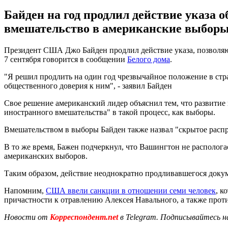
Байден на год продлил действие указа 
вмешательство в американские выборы
Президент США Джо Байден продлил действие указа, позволяю
7 сентября говорится в сообщении
Белого дома
.
"Я решил продлить на один год чрезвычайное положение в стр
общественного доверия к ним", - заявил Байден
Свое решение американский лидер объяснил тем, что развитие
иностранного вмешательства" в такой процесс, как выборы.
Вмешательством в выборы Байден также назвал "скрытое расп
В то же время, Бажен подчеркнул, что Вашингтон не распологае
американских выборов.
Таким образом, действие неоднократно продливавшегося докуме
Напомним,
США ввели санкции в отношении семи человек
, к
причастности к отравлению Алексея Навального, а также прот
Новости от
Корреспондент.net
в Telegram. Подписывайтесь н