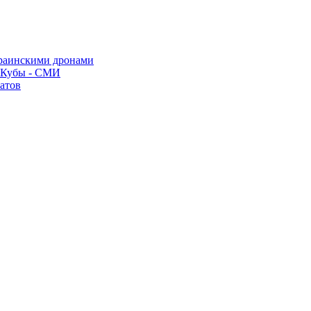
краинскими дронами
о Кубы - СМИ
атов