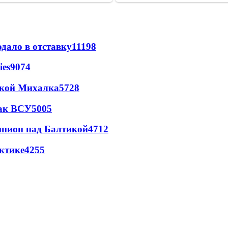
дало в отставку
11198
ies
9074
цкой Михалка
5728
так ВСУ
5005
шпион над Балтикой
4712
ктике
4255