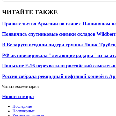
ЧИТАЙТЕ ТАКЖЕ
Правительство Армении во главе с Пашиняном по
Появились спутниковые снимки складов Wildberr
В Беларуси осудили лидера группы Ляпис Трубе
РФ активизировала "летающие радары" из-за а
Польские F-16 перехватили российский самолет-
Россия собрала рекордный нефтяной конвой в Ар
Читать комментарии
Новости мира
Последние
Популярные
Комментируемые