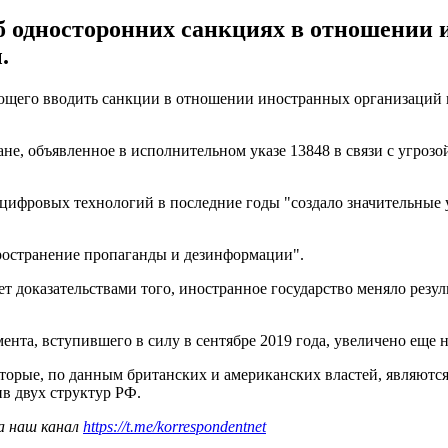
об односторонних санкциях в отношении
.
щего вводить санкции в отношении иностранных организаций и
ане, объявленное в исполнительном указе 13848 в связи с угр
 цифровых технологий в последние годы "создало значительные
ространение пропаганды и дезинформации".
т доказательствами того, иностранное государство меняло резул
нта, вступившего в силу в сентябре 2019 года, увеличено еще н
оторые, по данным британских и американских властей, являютс
ив двух структур РФ.
а наш канал
https://t.me/korrespondentnet