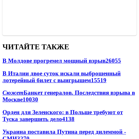
ЧИТАЙТЕ ТАКЖЕ
В Молдове прогремел мощный взрыв
26055
В Италии двое суток искали выброшенный
лотерейный билет с выигрышем
15519
Сюжет
Банкет генералов. Последствия взрыва в
Москве
10030
Орден для Зеленского: в Польше требуют от
Туска завершить дело
4138
Украина поставила Путина перед дилеммой -
СМИ
3270