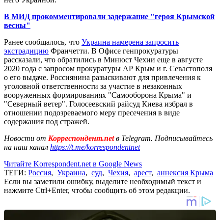
В МИД прокомментировали задержание "героя Крымской
весны"
Ранее сообщалось, что
Украина намерена запросить
экстрадицию
Франчетти. В Офисе генпрокуратуры
рассказали, что обратились в Минюст Чехии еще в августе
2020 года с запросом прокуратуры АР Крым и г. Севастополя
о его выдаче. Россиянина разыскивают для привлечения к
уголовной ответственности за участие в незаконных
вооруженных формированиях "Самооборона Крыма" и
"Северный ветер". Голосеевский райсуд Киева избрал в
отношении подозреваемого меру пресечения в виде
содержания под стражей.
Новости от
Корреспондент.net
в Telegram. Подписывайтесь
на наш канал
https://t.me/korrespondentnet
Читайте Korrespondent.net в Google News
ТЕГИ:
Россия
,
Украина
,
суд
,
Чехия
,
арест
,
аннексия Крыма
Если вы заметили ошибку, выделите необходимый текст и
нажмите Ctrl+Enter, чтобы сообщить об этом редакции.