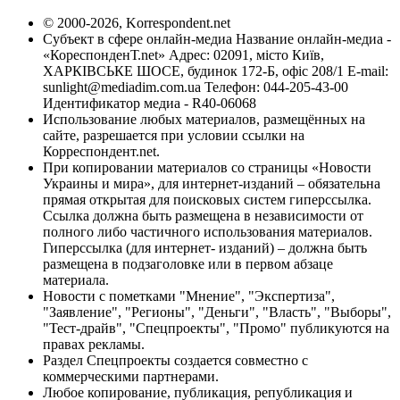
© 2000-2026, Korrespondent.net
Субъект в сфере онлайн-медиа Название онлайн-медиа -
«КореспонденТ.net» Адрес: 02091, місто Київ,
ХАРКІВСЬКЕ ШОСЕ, будинок 172-Б, офіс 208/1 E-mail:
sunlight@mediadim.com.ua
Телефон: 044-205-43-00
Идентификатор медиа - R40-06068
Использование любых материалов, размещённых на
сайте, разрешается при условии ссылки на
Корреспондент.net.
При копировании материалов со страницы «Новости
Украины и мира», для интернет-изданий – обязательна
прямая открытая для поисковых систем гиперссылка.
Ссылка должна быть размещена в независимости от
полного либо частичного использования материалов.
Гиперссылка (для интернет- изданий) – должна быть
размещена в подзаголовке или в первом абзаце
материала.
Новости с пометками "Мнение", "Экспертиза",
"Заявление", "Регионы", "Деньги", "Власть", "Выборы",
"Тест-драйв", "Спецпроекты", "Промо" публикуются на
правах рекламы.
Раздел Спецпроекты создается совместно с
коммерческими партнерами.
Любое копирование, публикация, републикация и