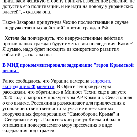
призываем чешскую сторону принять взвешенное решение, не
допустив его политизации, и не идти на поводу у украинских
властей", - сказала она.
Также Захарова припугнула Чехию последствиями в случае
"недружественных действий" против граждан РФ.
"Хотела бы подчеркнуть, что недружественные действия
против наших граждан будут иметь свои последствия. Какие?
Я думаю, надо будет исходить из конкретного развития
событий", - сказала она.
В МИД прокомментировали задержание "героя Крымской
весны"
Ранее сообщалось, что Украина намерена
запросить
экстрадицию Франчетти
. В Офисе генпрокуратуры
рассказали, что обратились в Минюст Чехии еще в августе
2020 года с запросом прокуратуры АР Крым и г. Севастополя
о его выдаче. Россиянина разыскивают для привлечения к
уголовной ответственности за участие в незаконных
вооруженных формированиях "Самооборона Крыма" и
"Северный ветер". Голосеевский райсуд Киева избрал в
отношении подозреваемого меру пресечения в виде
содержания под стражей.