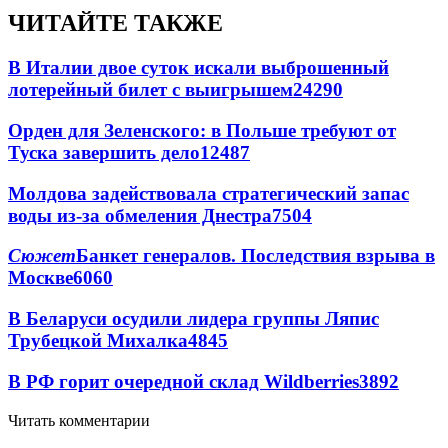
ЧИТАЙТЕ ТАКЖЕ
В Италии двое суток искали выброшенный
лотерейный билет с выигрышем
24290
Орден для Зеленского: в Польше требуют от
Туска завершить дело
12487
Молдова задействовала стратегический запас
воды из-за обмеления Днестра
7504
Сюжет
Банкет генералов. Последствия взрыва в
Москве
6060
В Беларуси осудили лидера группы Ляпис
Трубецкой Михалка
4845
В РФ горит очередной склад Wildberries
3892
Читать комментарии