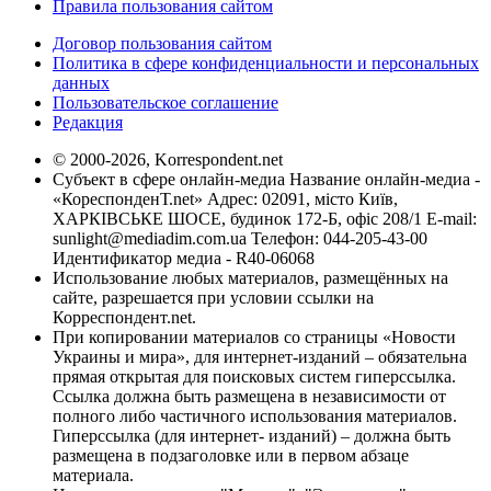
Правила пользования сайтом
Договор пользования сайтом
Политика в сфере конфиденциальности и персональных
данных
Пользовательское соглашение
Редакция
© 2000-2026, Korrespondent.net
Субъект в сфере онлайн-медиа Название онлайн-медиа -
«КореспонденТ.net» Адрес: 02091, місто Київ,
ХАРКІВСЬКЕ ШОСЕ, будинок 172-Б, офіс 208/1 E-mail:
sunlight@mediadim.com.ua
Телефон: 044-205-43-00
Идентификатор медиа - R40-06068
Использование любых материалов, размещённых на
сайте, разрешается при условии ссылки на
Корреспондент.net.
При копировании материалов со страницы «Новости
Украины и мира», для интернет-изданий – обязательна
прямая открытая для поисковых систем гиперссылка.
Ссылка должна быть размещена в независимости от
полного либо частичного использования материалов.
Гиперссылка (для интернет- изданий) – должна быть
размещена в подзаголовке или в первом абзаце
материала.