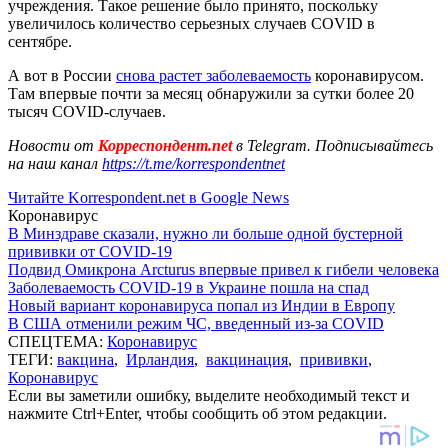
учреждения. Такое решение было принято, поскольку
увеличилось количество серьезных случаев COVID в
сентябре.
А вот в России
снова растет заболеваемость
коронавирусом.
Там впервые почти за месяц обнаружили за сутки более 20
тысяч COVID-случаев.
Новости от
Корреспондент.net
в Telegram. Подписывайтесь
на наш канал
https://t.me/korrespondentnet
Читайте Korrespondent.net в Google News
Коронавирус
В Минздраве сказали, нужно ли больше одной бустерной
прививки от COVID-19
Подвид Омикрона Arcturus впервые привел к гибели человека
Заболеваемость COVID-19 в Украине пошла на спад
Новый вариант коронавируса попал из Индии в Европу
В США отменили режим ЧС, введенный из-за COVID
СПЕЦТЕМА:
Коронавирус
ТЕГИ:
вакцина
,
Ирландия
,
вакцинация
,
прививки
,
Коронавирус
Если вы заметили ошибку, выделите необходимый текст и
нажмите Ctrl+Enter, чтобы сообщить об этом редакции.