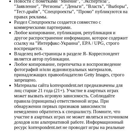
Новости с пометками "Мнение", "Экспертиза",
"Заявление", "Регионы", "Деньги", "Власть", "Выборы",
"Тест-драйв", "Спецпроекты", "Промо" публикуются на
правах рекламы.
Раздел Спецпроекты создается совместно с
коммерческими партнерами.
Любое копирование, публикация, републикация и
другое распространение информации, которое содержит
ссылку на "Интерфакс-Украина", EPA / UPG, строго
воспрещается.
Владелец веб-страницы в разделе Я- Корреспондент
является автор публикации.
Любое копирование, перепечатка и воспроизведение
фотографий и/или аудиовизуальных материалов,
принадлежащих правообладателю Getty Images, строго
запрещено.
Материалы сайта korrespondent.net предназначены для
лиц старше 21 года (21+). Участие в азартных играх
может вызвать игровую зависимость. Соблюдайте
правила (принципы) ответственной игры. При
обнаружении первых признаков зависимости
немедленно обратитесь к специалисту. Помните, что
участие в азартных играх не может являться источником
доходов или альтернативой работе. Информационный
ресурс korrespondent.net не проводит игры на реальные