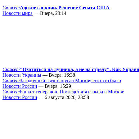
Сюжет
Адские санкции. Решение Сената США
Новости мира
— Вчера, 23:14
Сюжет
"Охотиться на лучника, а не на стрелу". Как Украи
Новости Украины
— Вчера, 16:38
Сюжет
Загадочный звук напугал Москву: что это было
Новости России
— Вчера, 15:29
Сюжет
Банкет генералов. Последствия взрыва в Москве
Новости России
— 6 августа 2026, 23:58