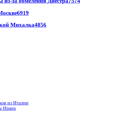
ы из-за обмеления Днестра
7574
Москве
6919
цкой Михалка
4856
ков из Италии
ы Ирана