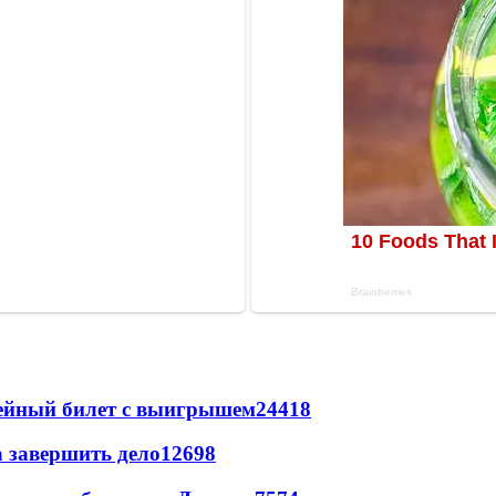
рейный билет с выигрышем
24418
а завершить дело
12698