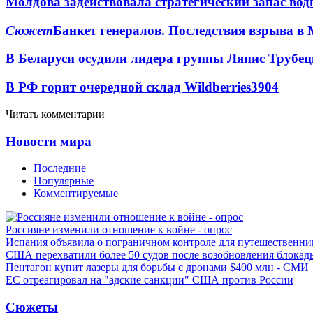
Молдова задействовала стратегический запас вод
Сюжет
Банкет генералов. Последствия взрыва в 
В Беларуси осудили лидера группы Ляпис Трубе
В РФ горит очередной склад Wildberries
3904
Читать комментарии
Новости мира
Последние
Популярные
Комментируемые
Россияне изменили отношение к войне - опрос
Испания объявила о пограничном контроле для путешественни
США перехватили более 50 судов после возобновления блокад
Пентагон купит лазеры для борьбы с дронами $400 млн - СМИ
ЕС отреагировал на "адские санкции" США против России
Сюжеты