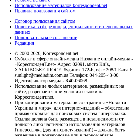
Использование материалов korrespondent.net
Правила пользования сайтом
Договор пользования сайтом
Политика в сфере конфиденциальности и персональных
данных
Пользовательское соглашение
Редакция
© 2000-2026, Korrespondent.net
Субъект в сфере онлайн-медиа Название онлайн-медиа -
«КореспонденТ.net» Адрес: 02091, місто Київ,
ХАРКІВСЬКЕ ШОСЕ, будинок 172-Б, офіс 208/1 E-mail:
sunlight@mediadim.com.ua
Телефон: 044-205-43-00
Идентификатор медиа - R40-06068
Использование любых материалов, размещённых на
сайте, разрешается при условии ссылки на
Корреспондент.net.
При копировании материалов со страницы «Новости
Украины и мира», для интернет-изданий – обязательна
прямая открытая для поисковых систем гиперссылка.
Ссылка должна быть размещена в независимости от
полного либо частичного использования материалов.
Гиперссылка (для интернет- изданий) – должна быть
размещена в подзаголовке или в первом абзаце