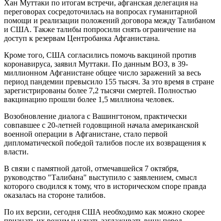
Хан Муттаки по итогам встречи, афганская делегация на
переговорах сосредоточилась на вопросах гуманитарной
помощи и реализации положений договора между Талибаном
и США. Также талибы попросили снять ограничение на
доступ к резервам Центробанка Афганистана.
Кроме того, США согласились помочь вакциной против
коронавируса, заявил Муттаки. По данным ВОЗ, в 39-
миллионном Афганистане общее число заражений за весь
период пандемии превысило 155 тысяч. За это время в стране
зарегистрированы более 7,2 тысячи смертей. Полностью
вакцинацию прошли более 1,5 миллиона человек.
Возобновление диалога с Вашингтоном, практически
совпавшее с 20-летней годовщиной начала американской
военной операции в Афганистане, стало первой
дипломатической победой талибов после их возвращения к
власти.
В связи с памятной датой, отмечавшейся 7 октября,
руководство "Талибана" выступило с заявлением, смысл
которого сводился к тому, что в историческом споре правда
оказалась на стороне талибов.
По их версии, сегодня США необходимо как можно скорее
признать их режим и начать заглаживать вину перед