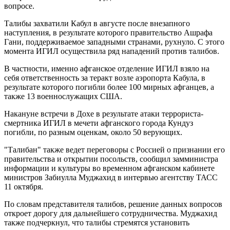
вопросе.
Талибы захватили Кабул в августе после внезапного
наступления, в результате которого правительство Ашрафа
Гани, поддерживаемое западными странами, рухнуло. С этого
момента ИГИЛ осуществила ряд нападений против талибов.
В частности, именно афганское отделение ИГИЛ взяло на
себя ответственность за теракт возле аэропорта Кабула, в
результате которого погибли более 100 мирных афганцев, а
также 13 военнослужащих США.
Накануне встречи в Дохе в результате атаки террориста-
смертника ИГИЛ в мечети афганского города Кундуз
погибли, по разным оценкам, около 50 верующих.
"Талибан" также ведет переговоры с Россией о признании его
правительства и открытии посольств, сообщил замминистра
информации и культуры во временном афганском кабинете
министров Забиулла Муджахид в интервью агентству ТАСС
11 октября.
По словам представителя талибов, решение данных вопросов
откроет дорогу для дальнейшего сотрудничества. Муджахид
также подчеркнул, что талибы стремятся установить