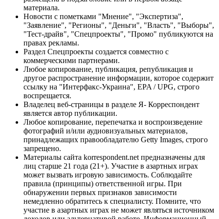
материала.
Новости с пометками "Мнение", "Экспертиза",
"Заявление", "Регионы", "Деньги", "Власть", "Выборы",
"Тест-драйв", "Спецпроекты", "Промо" публикуются на
правах рекламы.
Раздел Спецпроекты создается совместно с
коммерческими партнерами.
Любое копирование, публикация, републикация и
другое распространение информации, которое содержит
ссылку на "Интерфакс-Украина", EPA / UPG, строго
воспрещается.
Владелец веб-страницы в разделе Я- Корреспондент
является автор публикации.
Любое копирование, перепечатка и воспроизведение
фотографий и/или аудиовизуальных материалов,
принадлежащих правообладателю Getty Images, строго
запрещено.
Материалы сайта korrespondent.net предназначены для
лиц старше 21 года (21+). Участие в азартных играх
может вызвать игровую зависимость. Соблюдайте
правила (принципы) ответственной игры. При
обнаружении первых признаков зависимости
немедленно обратитесь к специалисту. Помните, что
участие в азартных играх не может являться источником
доходов или альтернативой работе. Информационный