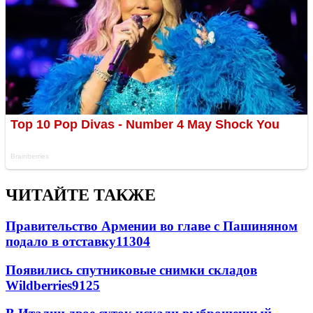
ЧИТАЙТЕ ТАКЖЕ
Правительство Армении во главе с Пашиняном
подало в отставку
11304
Появились спутниковые снимки складов
Wildberries
9125