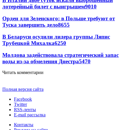
В Италии двое суток искали выброшенный
лотерейный билет с выигрышем
9010
Орден для Зеленского: в Польше требуют от
Туска завершить дело
8655
В Беларуси осудили лидера группы Ляпис
Трубецкой Михалка
6250
Молдова задействовала стратегический запас
воды из-за обмеления Днестра
5470
Читать комментарии
Полная версия сайта
Facebook
Twitter
RSS-ленты
E-mail рассылка
Контакты
Реклама на сайте