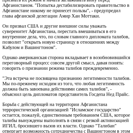
Афганистаном. "Попытка дестабилизировать правительство в
Афганистане никому не принесет пользы", - предупредил
глава афганской делегации Амир Хан Моттаки.
Он призвал США и другие внешние силы уважать
суверенитет Афганистана, перестать вмешиваться в его
внутренние дела, что, по словам главного дипломата талибов,
позволит "открыть новую страницу в отношениях между
Кабулом и Вашингтоном".
Однако американская сторона вкладывает в возобновившийся
переговорный процесс совсем другой смысл, давая понять:
говорить о признании режима талибов преждевременно.
"Эта встреча не посвящена признанию легитимности талибов.
Мы по-прежнему исходим из того, что любая легитимность
должна быть завоевана действиями самих талибов", -
объяснил цель дипломатов представитель Госдепа Нед Прайс.
Борьба с действующей на территории Афганистана
террористической организацией "Исламское государство"
остается, пожалуй, единственным требованием США, которое
талибы вынуждены выполнять в связи с резкой активизацией
ИГИЛ, бросившего вызов их власти. Однако "Талибан"
отвергает возможность сотрудничества с Вашингтоном в этом