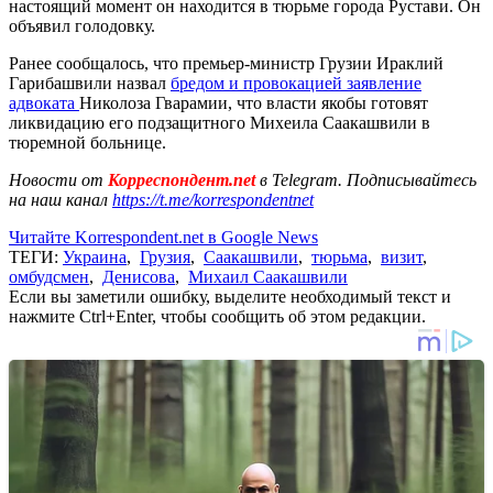
настоящий момент он находится в тюрьме города Рустави. Он
объявил голодовку.
Ранее сообщалось, что премьер-министр Грузии Ираклий
Гарибашвили назвал
бредом и провокацией заявление
адвоката
Николоза Гварамии, что власти якобы готовят
ликвидацию его подзащитного Михеила Саакашвили в
тюремной больнице.
Новости от
Корреспондент.net
в Telegram. Подписывайтесь
на наш канал
https://t.me/korrespondentnet
Читайте Korrespondent.net в Google News
ТЕГИ:
Украина
,
Грузия
,
Саакашвили
,
тюрьма
,
визит
,
омбудсмен
,
Денисова
,
Михаил Саакашвили
Если вы заметили ошибку, выделите необходимый текст и
нажмите Ctrl+Enter, чтобы сообщить об этом редакции.