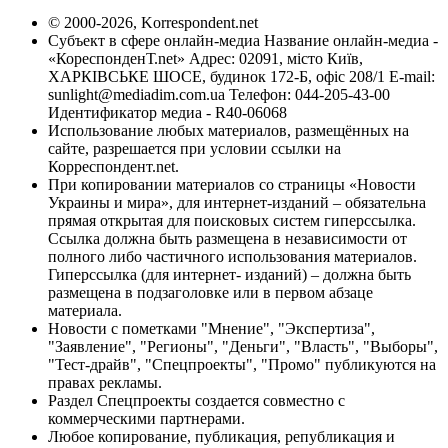
© 2000-2026, Korrespondent.net
Субъект в сфере онлайн-медиа Название онлайн-медиа -
«КореспонденТ.net» Адрес: 02091, місто Київ,
ХАРКІВСЬКЕ ШОСЕ, будинок 172-Б, офіс 208/1 E-mail:
sunlight@mediadim.com.ua
Телефон: 044-205-43-00
Идентификатор медиа - R40-06068
Использование любых материалов, размещённых на
сайте, разрешается при условии ссылки на
Корреспондент.net.
При копировании материалов со страницы «Новости
Украины и мира», для интернет-изданий – обязательна
прямая открытая для поисковых систем гиперссылка.
Ссылка должна быть размещена в независимости от
полного либо частичного использования материалов.
Гиперссылка (для интернет- изданий) – должна быть
размещена в подзаголовке или в первом абзаце
материала.
Новости с пометками "Мнение", "Экспертиза",
"Заявление", "Регионы", "Деньги", "Власть", "Выборы",
"Тест-драйв", "Спецпроекты", "Промо" публикуются на
правах рекламы.
Раздел Спецпроекты создается совместно с
коммерческими партнерами.
Любое копирование, публикация, републикация и