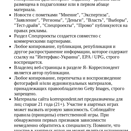
размещена в подзаголовке или в первом абзаце
материала.
Новости с пометками "Мнение", "Экспертиза",
"Заявление", "Регионы", "Деньги", "Власть", "Выборы",
"Тест-драйв", "Спецпроекты", "Промо" публикуются на
правах рекламы.
Раздел Спецпроекты создается совместно с
коммерческими партнерами.
Любое копирование, публикация, републикация и
другое распространение информации, которое содержит
ссылку на "Интерфакс-Украина", EPA / UPG, строго
воспрещается.
Владелец веб-страницы в разделе Я- Корреспондент
является автор публикации.
Любое копирование, перепечатка и воспроизведение
фотографий и/или аудиовизуальных материалов,
принадлежащих правообладателю Getty Images, строго
запрещено.
Материалы сайта korrespondent.net предназначены для
лиц старше 21 года (21+). Участие в азартных играх
может вызвать игровую зависимость. Соблюдайте
правила (принципы) ответственной игры. При
обнаружении первых признаков зависимости
немедленно обратитесь к специалисту. Помните, что
участие в азартных играх не может являться источником