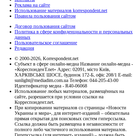
Реклама на сайте
Использование материалов korrespondent.net
Правила пользования сайтом
Договор пользования сайтом
Политика в сфере конфиденциальности и персональных
данных
Пользовательское соглашение
Редакция
© 2000-2026, Korrespondent.net
Субъект в сфере онлайн-медиа Название онлайн-медиа -
«КореспонденТ.net» Адрес: 02091, місто Київ,
ХАРКІВСЬКЕ ШОСЕ, будинок 172-Б, офіс 208/1 E-mail:
sunlight@mediadim.com.ua
Телефон: 044-205-43-00
Идентификатор медиа - R40-06068
Использование любых материалов, размещённых на
сайте, разрешается при условии ссылки на
Корреспондент.net.
При копировании материалов со страницы «Новости
Украины и мира», для интернет-изданий – обязательна
прямая открытая для поисковых систем гиперссылка.
Ссылка должна быть размещена в независимости от
полного либо частичного использования материалов.
Гиперссылка (для интернет- изданий) – должна быть