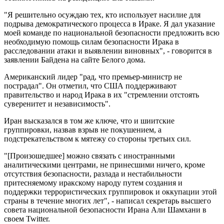
"Я решительно осуждаю тех, кто использует насилие для
подрыва демократического процесса в Ираке. Я дал указание
моей команде по национальной безопасности предложить всю
необходимую помощь силам безопасности Ирака в
расследовании атаки и выявлении виновных", - говорится в
заявлении Байдена на сайте Белого дома.
Американский лидер "рад, что премьер-министр не
пострадал". Он отметил, что США поддерживают
правительство и народ Ирака в их "стремлении отстоять
суверенитет и независимость".
Иран высказался в том же ключе, что и шиитские
группировки, назвав взрыв не покушением, а
подстрекательством к мятежу со стороны третьих сил.
"[Произошедшее] можно связать с иностранными
аналитическими центрами, не принесшими ничего, кроме
отсутствия безопасности, разлада и нестабильности
притесняемому иракскому народу путем создания и
поддержки террористических группировок и оккупации этой
страны в течение многих лет", - написал секретарь высшего
совета национальной безопасности Ирана Али Шамхани в
своем Twitter.