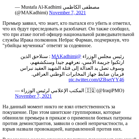
— Mustafa Al-Kadhimi مصطفى الكاظمي
(@MAKadhimi)
November 7, 2021
Премьер заявил, что знает, кто пытался его убить и отметил,
что их будут преследовать и разоблачат. Он также сообщил,
что при атаке погиб офицер национальной разведывательной
службы Ирака полковник Небрас Фарман, подчеркнув, что
"убийцы мученика" ответят за содеянное.
: سنلاحق الذين
@MAKadhimi
رئيس مجلس الوزراء
ارتكبوا جريمة الأمس، نعرفهم جيداً وسنكشفهم،
وسوف تصل يد العدالة إلى قتلة الشهيد العقيد نبراس
فرمان ضابط جهاز المخابرات الوطني العراقي.
pic.twitter.com/tZBsetYY46
— المكتب الإعلامي لرئيس الوزراء 🇮🇶 (@IraqiPMO)
November 7, 2021
На данный момент никто не взял ответственность за
покушение. При этом шиитские группировки, которые
обвинили премьера в приказе о применили боевых патроны
против демонстрантов, заявили о своей непричастности, а
взрыв назвали провокацией, направленной против них.