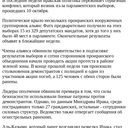
В последние недели иракская политика переживает серьезный
конфликт, который возник из-за парламентских выборов,
прошедших 10 октября.
Политическое крыло нескольких проиранских вооруженных
группировок альянс Фатх предварительно получило на этих
выборах 15 из 329 депутатских мандатов, хотя до того у них
было 48 мест в парламенте. Окончательные результаты
объявят в ближайшие недели.
Члены альянса обвинили правительство в подтасовке
результатов выборов и сотни сторонников проиранского
объединения начали проводить акции протеста в районе
зеленой зоны. В конце прошлой недели там произошли
столкновения демонстрантов с полицией и один из
участников акции погиб, а 125 человек с обеих сторон были
ранены.
Лидеры ополчения обвинили премьера в том, что силы
безопасности использовали боевые патроны против
демонстрантов. Однако, по данным Минздрава Ирака, среди
пострадавших только 27 гражданских, остальные - сотрудники
силовых структур. Ведомство также отвергает сообщения об
огнестрельных ранениях.
Аль-Казыми, который ранее возглавлял разведку Ирака, стал