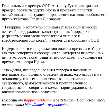
Генеральный секретарь ООН Антониу Гуттериш призвал
иракцев проявить сдержанность и пресекать попытки
дестабилизации ситуации и проявления насилия, сообщил его
пресс-секретарь Стефан Дюжаррик.
"[Гутерриш] настоятельно призывает всех политических
деятелей поддерживать конституционный порядок и
разрешать разногласия посредством мирного и
всеобъемлющего диалога", - говорится в сообщении ООН.
К сдержанности и продолжению диалога призвала и Украина.
Об этом говорится в сообщении министерства иностранных
дел, в котором также "решительно осуждает" покушение на
премьер-министра Ирака.
"Убеждены, что подобные акты террора и насилия не
помешают воплощению стремлений иракского народа и не
остановят усилия его правительства по развитию
суверенного, демократического и преуспевающего
государства", - говорится в комментарии украинского
внешнеполитического ведомства.
Новости от
Корреспондент.net
в Telegram. Подписывайтесь
на наш канал
https://t.me/korrespondentnet