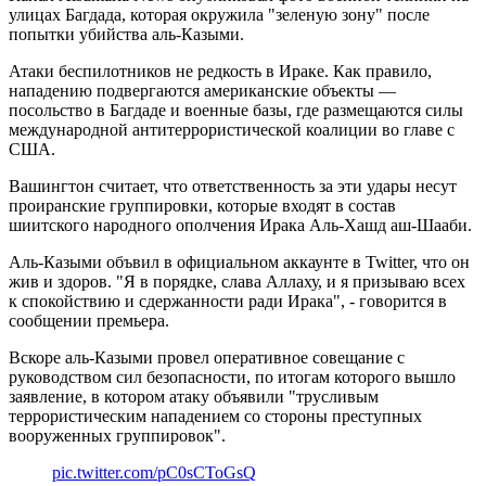
улицах Багдада, которая окружила "зеленую зону" после
попытки убийства аль-Казыми.
Атаки беспилотников не редкость в Ираке. Как правило,
нападению подвергаются американские объекты —
посольство в Багдаде и военные базы, где размещаются силы
международной антитеррористической коалиции во главе с
США.
Вашингтон считает, что ответственность за эти удары несут
проиранские группировки, которые входят в состав
шиитского народного ополчения Ирака Аль-Хашд аш-Шааби.
Аль-Казыми объвил в официальном аккаунте в Twitter, что он
жив и здоров. "Я в порядке, слава Аллаху, и я призываю всех
к спокойствию и сдержанности ради Ирака", - говорится в
сообщении премьера.
Вскоре аль-Казыми провел оперативное совещание с
руководством сил безопасности, по итогам которого вышло
заявление, в котором атаку объявили "трусливым
террористическим нападением со стороны преступных
вооруженных группировок".
pic.twitter.com/pC0sCToGsQ