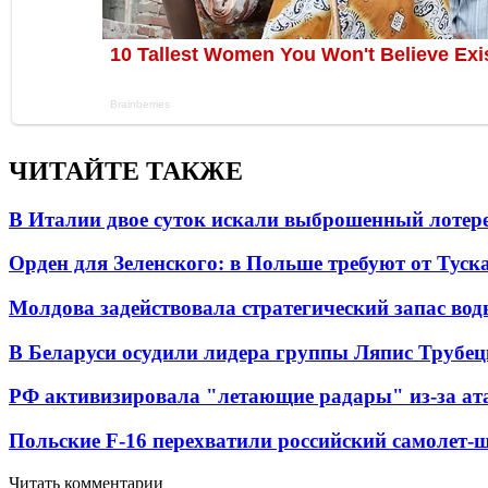
ЧИТАЙТЕ ТАКЖЕ
В Италии двое суток искали выброшенный лоте
Орден для Зеленского: в Польше требуют от Туск
Молдова задействовала стратегический запас вод
В Беларуси осудили лидера группы Ляпис Трубе
РФ активизировала "летающие радары" из-за а
Польские F-16 перехватили российский самолет-
Читать комментарии