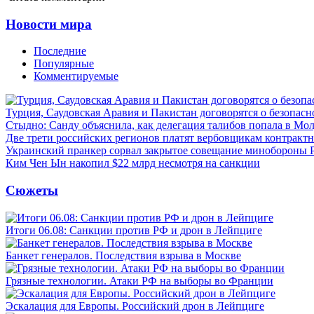
Новости мира
Последние
Популярные
Комментируемые
Турция, Саудовская Аравия и Пакистан договорятся о безопасн
Стыдно: Санду объяснила, как делегация талибов попала в Мо
Две трети российских регионов платят вербовщикам контракт
Украинский пранкер сорвал закрытое совещание минобороны
Ким Чен Ын накопил $22 млрд несмотря на санкции
Сюжеты
Итоги 06.08: Санкции против РФ и дрон в Лейпциге
Банкет генералов. Последствия взрыва в Москве
Грязные технологии. Атаки РФ на выборы во Франции
Эскалация для Европы. Российский дрон в Лейпциге