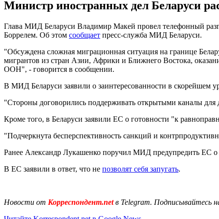
Министр иностранных дел Беларуси рас
Глава МИД Беларуси Владимир Макей провел телефонный разг
Боррелем. Об этом
сообщает
пресс-служба МИД Беларуси.
"Обсуждена сложная миграционная ситуация на границе Бела
мигрантов из стран Азии, Африки и Ближнего Востока, оказа
ООН", - говорится в сообщении.
В МИД Беларуси заявили о заинтересованности в скорейшем у
"Стороны договорились поддерживать открытыми каналы для ди
Кроме того, в Беларуси заявили ЕС о готовности "к равнопра
"Подчеркнута бесперспективность санкций и контрпродуктивн
Ранее Александр Лукашенко поручил МИД предупредить ЕС о т
В ЕС заявили в ответ, что не
позволят себя запугать
.
Новости от
Корреспондент.net
в Telegram. Подписывайтесь н
Читайте Korrespondent.net в Google News