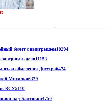
рейный билет с выигрышем
18294
а завершить дело
11153
ы из-за обмеления Днестра
6474
цкой Михалка
6329
так ВСУ
5110
шпион над Балтикой
4750