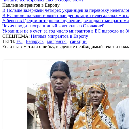
Наплыв мигрантов в Европу
В Польше задержали четырех украинцев за перевозку нелегало
В ЕС анонсировали новый план депортации нелегальных мигр
У берегов Греции потерпели крушение две лодки с мигрантами
Чехия вводит пограничный контроль со Словакией
Украинцы не в счет: за год число мигрантов в ЕС выросло на 
СПЕЦТЕМА:
Наплыв мигрантов в Европу
ТЕГИ:
ЕС
,
Беларусь
,
мигранты
,
санкции
Если вы заметили ошибку, выделите необходимый текст и нажми