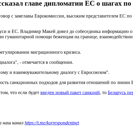
сказал главе дипломатии ЕС о шагах по
овор с замглавы Еврокомиссии, высоким представителем ЕС по
руси и ЕС. Владимир Макей довел до собеседника информацию 
нии гуманитарной помощи беженцам на границе, взаимодействи
регулировании миграционного кризиса.
алога", - отмечается в сообщении.
вному и взаимоуважительному диалогу с Евросоюзом".
ость санкционных подходов для развития отношений по линии Бе
ом, что если будет
введен новый пакет санкций
, то
Беларусь пе
а наш канал
https://t.me/korrespondentnet