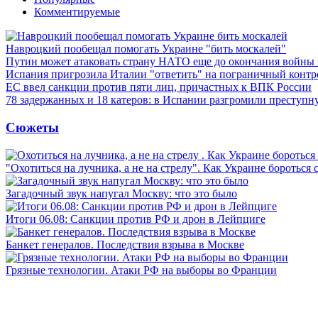
Комментируемые
Навроцкий пообещал помогать Украине "бить москалей"
Путин может атаковать страну НАТО еще до окончания войны
Испания пригрозила Италии "ответить" на пограничный контр
ЕС ввел санкции против пяти лиц, причастных к ВПК России
78 задержанных и 18 катеров: в Испании разгромили преступн
Сюжеты
"Охотиться на лучника, а не на стрелу". Как Украине бороться 
Загадочный звук напугал Москву: что это было
Итоги 06.08: Санкции против РФ и дрон в Лейпциге
Банкет генералов. Последствия взрыва в Москве
Грязные технологии. Атаки РФ на выборы во Франции