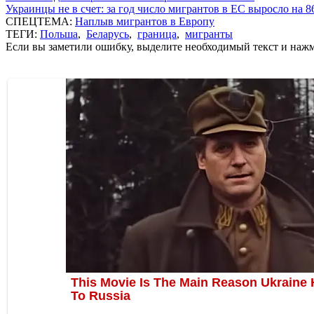
Украинцы не в счет: за год число мигрантов в ЕС выросло на 
СПЕЦТЕМА:
Наплыв мигрантов в Европу
ТЕГИ:
Польша
,
Беларусь
,
граница
,
мигранты
Если вы заметили ошибку, выделите необходимый текст и нажми