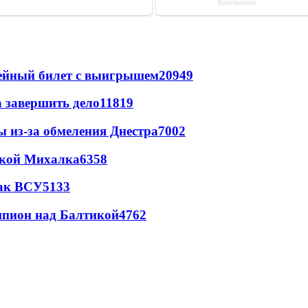
рейный билет с выигрышем
20949
а завершить дело
11819
ы из-за обмеления Днестра
7002
цкой Михалка
6358
так ВСУ
5133
шпион над Балтикой
4762