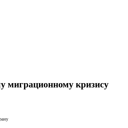
му миграционному кризису
рану