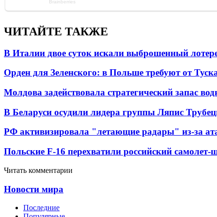
ЧИТАЙТЕ ТАКЖЕ
В Италии двое суток искали выброшенный лоте
Орден для Зеленского: в Польше требуют от Туск
Молдова задействовала стратегический запас вод
В Беларуси осудили лидера группы Ляпис Трубе
РФ активизировала "летающие радары" из-за а
Польские F-16 перехватили российский самолет-
Читать комментарии
Новости мира
Последние
Популярные