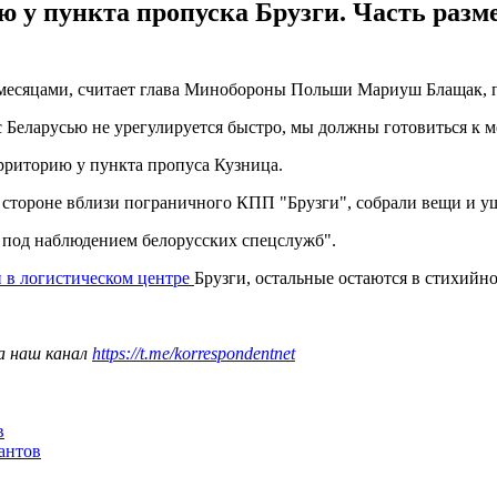
у пункта пропуска Брузги. Часть разме
есяцами, считает глава Минобороны Польши Мариуш Блащак, пиш
 Беларусью не урегулируется быстро, мы должны готовиться к ме
рриторию у пункта пропуса Кузница.
 стороне вблизи пограничного КПП "Брузги", собрали вещи и уш
о под наблюдением белорусских спецслужб".
 в логистическом центре
Брузги, остальные остаются в стихийно
а наш канал
https://t.me/korrespondentnet
в
антов