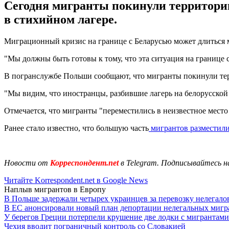
Сегодня мигранты покинули территорию 
в стихийном лагере.
Миграционный кризис на границе с Беларусью может длиться м
"Мы должны быть готовы к тому, что эта ситуация на границе с
В погранслужбе Польши сообщают, что мигранты покинули те
"Мы видим, что иностранцы, разбившие лагерь на белорусской
Отмечается, что мигранты "переместились в неизвестное мест
Ранее стало известно, что большую часть
мигрантов разместили
Новости от
Корреспондент.net
в Telegram. Подписывайтесь н
Читайте Korrespondent.net в Google News
Наплыв мигрантов в Европу
В Польше задержали четырех украинцев за перевозку нелегало
В ЕС анонсировали новый план депортации нелегальных мигр
У берегов Греции потерпели крушение две лодки с мигрантами
Чехия вводит пограничный контроль со Словакией