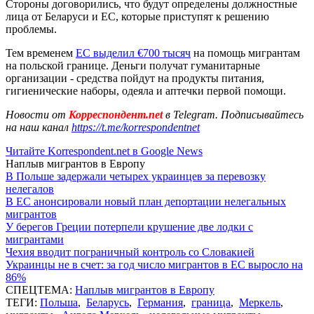
Стороны договорились, что будут определены должностные
лица от Беларуси и ЕС, которые приступят к решению
проблемы.
Тем временем
ЕС выделил €700 тысяч
на помощь мигрантам
на польской границе. Деньги получат гуманитарные
организации - средства пойдут на продукты питания,
гигиенические наборы, одеяла и аптечки первой помощи.
Новости от
Корреспондент.net
в Telegram. Подписывайтесь
на наш канал
https://t.me/korrespondentnet
Читайте Korrespondent.net в Google News
Наплыв мигрантов в Европу
В Польше задержали четырех украинцев за перевозку
нелегалов
В ЕС анонсировали новый план депортации нелегальных
мигрантов
У берегов Греции потерпели крушение две лодки с
мигрантами
Чехия вводит пограничный контроль со Словакией
Украинцы не в счет: за год число мигрантов в ЕС выросло на
86%
СПЕЦТЕМА:
Наплыв мигрантов в Европу
ТЕГИ:
Польша
,
Беларусь
,
Германия
,
граница
,
Меркель
,