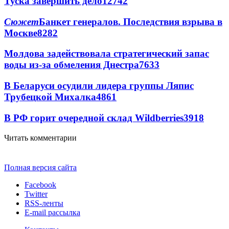
Туска завершить дело
12742
Сюжет
Банкет генералов. Последствия взрыва в
Москве
8282
Молдова задействовала стратегический запас
воды из-за обмеления Днестра
7633
В Беларуси осудили лидера группы Ляпис
Трубецкой Михалка
4861
В РФ горит очередной склад Wildberries
3918
Читать комментарии
Полная версия сайта
Facebook
Twitter
RSS-ленты
E-mail рассылка