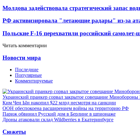
Молдова задействовала стратегический запас вод
РФ активизировала "летающие радары" из-за а
Польские F-16 перехватили российский самолет-
Читать комментарии
Новости мира
Последние
Популярные
Комментируемые
Украинский пранкер сорвал закрытое совещание Минобороны
Ким Чен Ын накопил $22 млрд несмотря на санкции
ООН обеспокоена расширением войны на территорию РФ
Париж обвинил Русский дом в Берлине в шпионаже
Дроны атаковали склад Wildberries в Екатеринбурге
Сюжеты