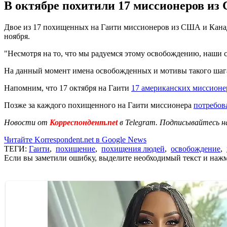
В октябре похитили 17 миссионеров из
Двое из 17 похищенных на Гаити миссионеров из США и Канады
ноября.
"Несмотря на то, что мы радуемся этому освобождению, наши сер
На данный момент имена освобожденных и мотивы такого шага
Напомним, что 17 октября на Гаити
17 американских миссионе
Позже за каждого похищенного на Гаити миссионера
потребов
Новости от
Корреспондент.net
в Telegram. Подписывайтесь н
Читайте Korrespondent.net в Google News
ТЕГИ:
Гаити
,
похищение
,
похищения людей
,
освобождение
,
Если вы заметили ошибку, выделите необходимый текст и нажми