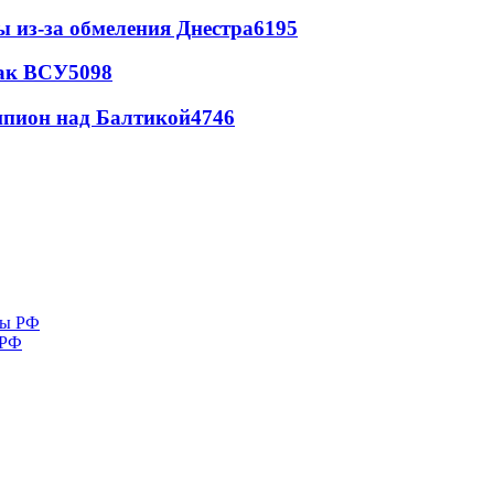
ы из-за обмеления Днестра
6195
так ВСУ
5098
шпион над Балтикой
4746
 РФ