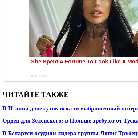
ЧИТАЙТЕ ТАКЖЕ
В Италии двое суток искали выброшенный лоте
Орден для Зеленского: в Польше требуют от Туск
В Беларуси осудили лидера группы Ляпис Трубе