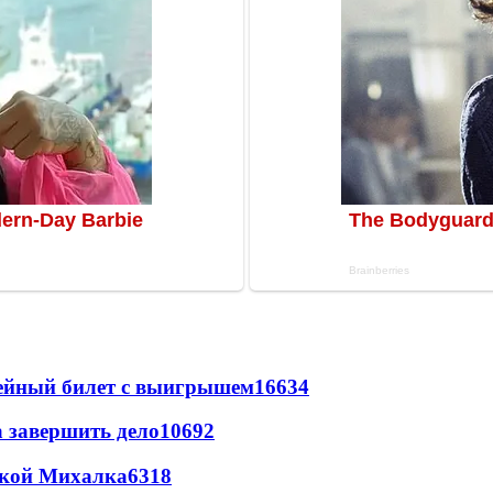
рейный билет с выигрышем
16634
а завершить дело
10692
цкой Михалка
6318