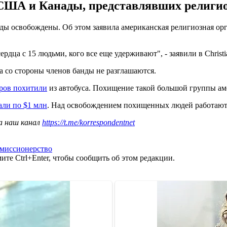
 США и Канады, представлявших религиоз
 освобождены. Об этом заявила американская религиозная орга
дца с 15 людьми, кого все еще удерживают", - заявили в Christi
 со стороны членов банды не разглашаются.
ров похитили
из автобуса. Похищение такой большой группы ам
али по $1 млн
. Над освобождением похищенных людей работают Ф
а наш канал
https://t.me/korrespondentnet
миссионерство
те Ctrl+Enter, чтобы сообщить об этом редакции.