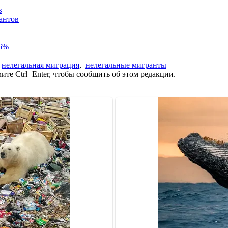
в
антов
86%
,
нелегальная миграция
,
нелегальные мигранты
те Ctrl+Enter, чтобы сообщить об этом редакции.