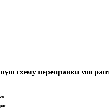
ную схему переправки мигран
трии