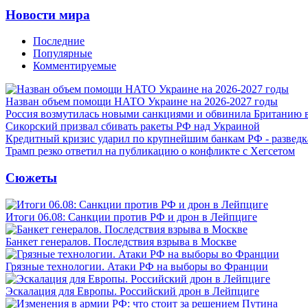
Новости мира
Последние
Популярные
Комментируемые
Назван объем помощи НАТО Украине на 2026-2027 годы
Россия возмутилась новыми санкциями и обвинила Британию 
Сикорский призвал сбивать ракеты РФ над Украиной
Кредитный кризис ударил по крупнейшим банкам РФ - разведк
Трамп резко ответил на публикацию о конфликте с Хегсетом
Сюжеты
Итоги 06.08: Санкции против РФ и дрон в Лейпциге
Банкет генералов. Последствия взрыва в Москве
Грязные технологии. Атаки РФ на выборы во Франции
Эскалация для Европы. Российский дрон в Лейпциге