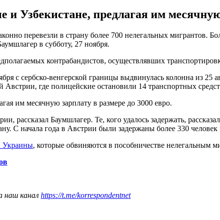
 и Узбекистане, предлагая им месячную 
аконно перевезли в страну более 700 нелегальных мигрантов. Б
умшлагер в субботу, 27 ноября.
редполагаемых контрабандистов, осуществлявших транспортиров
ября с сербско-венгерской границы выдвинулась колонна из 25 а
 Австрии, где полицейские остановили 14 транспортных средст
гая им месячную зарплату в размере до 3000 евро.
и, рассказал Баумшлагер. Те, кого удалось задержать, рассказа
рану. С начала года в Австрии были задержаны более 330 челове
н Украины
, которые обвиняются в пособничестве нелегальным м
ов
а наш канал
https://t.me/korrespondentnet