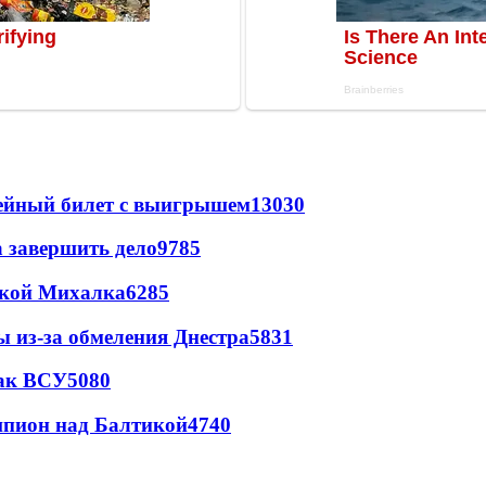
рейный билет с выигрышем
13030
а завершить дело
9785
цкой Михалка
6285
ы из-за обмеления Днестра
5831
так ВСУ
5080
шпион над Балтикой
4740