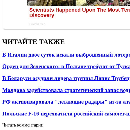
ЧИТАЙТЕ ТАКЖЕ
В Италии двое суток искали выброшенный лоте
Орден для Зеленского: в Польше требуют от Туск
В Беларуси осудили лидера группы Ляпис Трубе
Молдова задействовала стратегический запас вод
РФ активизировала "летающие радары" из-за а
Польские F-16 перехватили российский самолет-
Читать комментарии