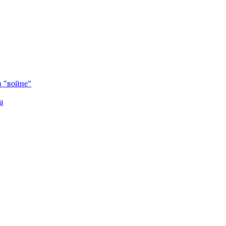
в "войне"
а