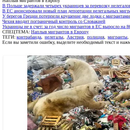
Наплыв мигрантов в Европу
В Польше задержали четырех украинцев за перевозку нелегало
В ЕС анонсировали новый план депортации нелегальных мигр
У берегов Греции потерпели крушение две лодки с мигрантами
Чехия вводит пограничный контроль со Словакией
Украинцы не в счет: за год число мигрантов в ЕС выросло на 
СПЕЦТЕМА:
Наплыв мигрантов в Европу
ТЕГИ:
контрабанда
,
нелегалы
,
Австрия
,
полиция
,
мигранты
Если вы заметили ошибку, выделите необходимый текст и нажми