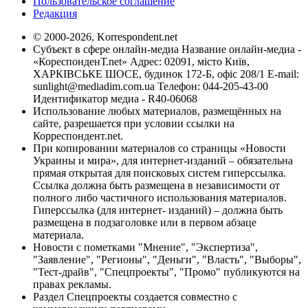
Пользовательское соглашение
Редакция
© 2000-2026, Korrespondent.net
Субъект в сфере онлайн-медиа Название онлайн-медиа -
«КореспонденТ.net» Адрес: 02091, місто Київ,
ХАРКІВСЬКЕ ШОСЕ, будинок 172-Б, офіс 208/1 E-mail:
sunlight@mediadim.com.ua
Телефон: 044-205-43-00
Идентификатор медиа - R40-06068
Использование любых материалов, размещённых на
сайте, разрешается при условии ссылки на
Корреспондент.net.
При копировании материалов со страницы «Новости
Украины и мира», для интернет-изданий – обязательна
прямая открытая для поисковых систем гиперссылка.
Ссылка должна быть размещена в независимости от
полного либо частичного использования материалов.
Гиперссылка (для интернет- изданий) – должна быть
размещена в подзаголовке или в первом абзаце
материала.
Новости с пометками "Мнение", "Экспертиза",
"Заявление", "Регионы", "Деньги", "Власть", "Выборы",
"Тест-драйв", "Спецпроекты", "Промо" публикуются на
правах рекламы.
Раздел Спецпроекты создается совместно с