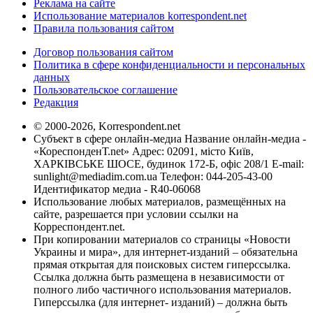
Реклама на сайте
Использование материалов korrespondent.net
Правила пользования сайтом
Договор пользования сайтом
Политика в сфере конфиденциальности и персональных
данных
Пользовательское соглашение
Редакция
© 2000-2026, Korrespondent.net
Субъект в сфере онлайн-медиа Название онлайн-медиа -
«КореспонденТ.net» Адрес: 02091, місто Київ,
ХАРКІВСЬКЕ ШОСЕ, будинок 172-Б, офіс 208/1 E-mail:
sunlight@mediadim.com.ua
Телефон: 044-205-43-00
Идентификатор медиа - R40-06068
Использование любых материалов, размещённых на
сайте, разрешается при условии ссылки на
Корреспондент.net.
При копировании материалов со страницы «Новости
Украины и мира», для интернет-изданий – обязательна
прямая открытая для поисковых систем гиперссылка.
Ссылка должна быть размещена в независимости от
полного либо частичного использования материалов.
Гиперссылка (для интернет- изданий) – должна быть