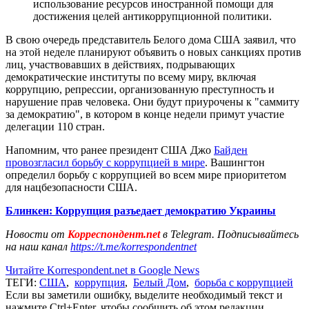
использование ресурсов иностранной помощи для
достижения целей антикоррупционной политики.
В свою очередь представитель Белого дома США заявил, что
на этой неделе планируют объявить о новых санкциях против
лиц, участвовавших в действиях, подрывающих
демократические институты по всему миру, включая
коррупцию, репрессии, организованную преступность и
нарушение прав человека. Они будут приурочены к "саммиту
за демократию", в котором в конце недели примут участие
делегации 110 стран.
Напомним, что ранее президент США Джо
Байден
провозгласил борьбу с коррупцией в мире
. Вашингтон
определил борьбу с коррупцией во всем мире приоритетом
для нацбезопасности США.
Блинкен: Коррупция разъедает демократию Украины
Новости от
Корреспондент.net
в Telegram. Подписывайтесь
на наш канал
https://t.me/korrespondentnet
Читайте Korrespondent.net в Google News
ТЕГИ:
США
,
коррупция
,
Белый Дом
,
борьба с коррупцией
Если вы заметили ошибку, выделите необходимый текст и
нажмите Ctrl+Enter, чтобы сообщить об этом редакции.