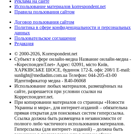
Реклама на сайте
Использование материалов korrespondent.net
Правила пользования сайтом
Договор пользования сайтом
Политика в сфере конфиденциальности и персональных
данных
Пользовательское соглашение
Редакция
© 2000-2026, Korrespondent.net
Субъект в сфере онлайн-медиа Название онлайн-медиа -
«КореспонденТ.net» Адрес: 02091, місто Київ,
ХАРКІВСЬКЕ ШОСЕ, будинок 172-Б, офіс 208/1 E-mail:
sunlight@mediadim.com.ua
Телефон: 044-205-43-00
Идентификатор медиа - R40-06068
Использование любых материалов, размещённых на
сайте, разрешается при условии ссылки на
Корреспондент.net.
При копировании материалов со страницы «Новости
Украины и мира», для интернет-изданий – обязательна
прямая открытая для поисковых систем гиперссылка.
Ссылка должна быть размещена в независимости от
полного либо частичного использования материалов.
Гиперссылка (для интернет- изданий) – должна быть