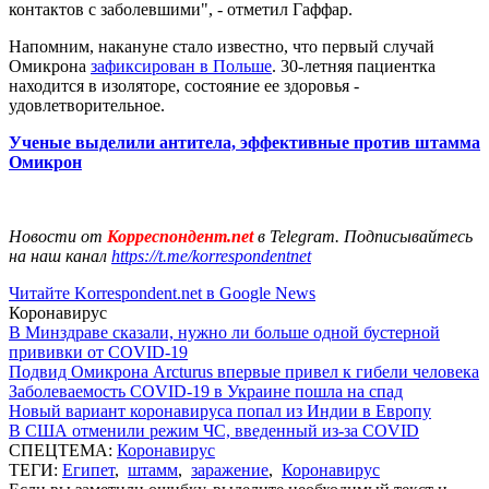
контактов с заболевшими", - отметил Гаффар.
Напомним, накануне стало известно, что первый случай
Омикрона
зафиксирован в Польше
. 30-летняя пациентка
находится в изоляторе, состояние ее здоровья -
удовлетворительное.
Ученые выделили антитела, эффективные против штамма
Омикрон
Новости от
Корреспондент.net
в Telegram. Подписывайтесь
на наш канал
https://t.me/korrespondentnet
Читайте Korrespondent.net в Google News
Коронавирус
В Минздраве сказали, нужно ли больше одной бустерной
прививки от COVID-19
Подвид Омикрона Arcturus впервые привел к гибели человека
Заболеваемость COVID-19 в Украине пошла на спад
Новый вариант коронавируса попал из Индии в Европу
В США отменили режим ЧС, введенный из-за COVID
СПЕЦТЕМА:
Коронавирус
ТЕГИ:
Египет
,
штамм
,
заражение
,
Коронавирус