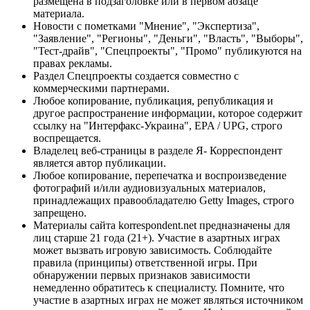
размещена в подзаголовке или в первом абзаце
материала.
Новости с пометками "Мнение", "Экспертиза",
"Заявление", "Регионы", "Деньги", "Власть", "Выборы",
"Тест-драйв", "Спецпроекты", "Промо" публикуются на
правах рекламы.
Раздел Спецпроекты создается совместно с
коммерческими партнерами.
Любое копирование, публикация, републикация и
другое распространение информации, которое содержит
ссылку на "Интерфакс-Украина", EPA / UPG, строго
воспрещается.
Владелец веб-страницы в разделе Я- Корреспондент
является автор публикации.
Любое копирование, перепечатка и воспроизведение
фотографий и/или аудиовизуальных материалов,
принадлежащих правообладателю Getty Images, строго
запрещено.
Материалы сайта korrespondent.net предназначены для
лиц старше 21 года (21+). Участие в азартных играх
может вызвать игровую зависимость. Соблюдайте
правила (принципы) ответственной игры. При
обнаружении первых признаков зависимости
немедленно обратитесь к специалисту. Помните, что
участие в азартных играх не может являться источником