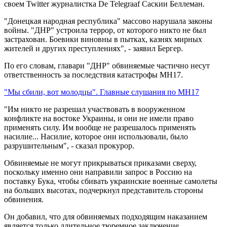
своем Twitter журналистка De Telegraaf Саскии Беллеман.
"Донецкая народная республика" массово нарушала законы
войны. "ДНР" устроила террор, от которого никто не был
застрахован. Боевики виновны в пытках, казнях мирных
жителей и других преступлениях", - заявил Бергер.
По его словам, главари "ДНР" обвиняемые частично несут
ответственность за последствия катастрофы MH17.
"Мы сбили, вот молодцы". Главные слушания по MH17
"Им никто не разрешал участвовать в вооруженном
конфликте на востоке Украины, и они не имели право
применять силу. Им вообще не разрешалось применять
насилие... Насилие, которое они использовали, было
разрушительным", - сказал прокурор.
Обвиняемые не могут прикрываться приказами сверху,
поскольку именно они направили запрос в Россию на
поставку Бука, чтобы сбивать украинские военные самолеты
на больших высотах, подчеркнул представитель стороны
обвинения.
Он добавил, что для обвиняемых подходящим наказанием
является только длительное тюремное заключение.