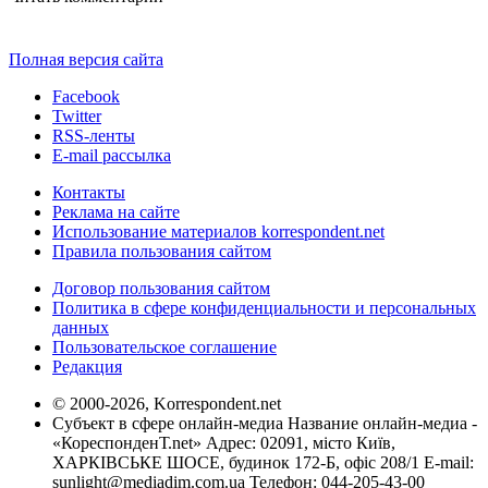
Полная версия сайта
Facebook
Twitter
RSS-ленты
E-mail рассылка
Контакты
Реклама на сайте
Использование материалов korrespondent.net
Правила пользования сайтом
Договор пользования сайтом
Политика в сфере конфиденциальности и персональных
данных
Пользовательское соглашение
Редакция
© 2000-2026, Korrespondent.net
Субъект в сфере онлайн-медиа Название онлайн-медиа -
«КореспонденТ.net» Адрес: 02091, місто Київ,
ХАРКІВСЬКЕ ШОСЕ, будинок 172-Б, офіс 208/1 E-mail:
sunlight@mediadim.com.ua
Телефон: 044-205-43-00