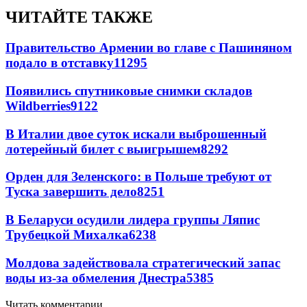
ЧИТАЙТЕ ТАКЖЕ
Правительство Армении во главе с Пашиняном
подало в отставку
11295
Появились спутниковые снимки складов
Wildberries
9122
В Италии двое суток искали выброшенный
лотерейный билет с выигрышем
8292
Орден для Зеленского: в Польше требуют от
Туска завершить дело
8251
В Беларуси осудили лидера группы Ляпис
Трубецкой Михалка
6238
Молдова задействовала стратегический запас
воды из-за обмеления Днестра
5385
Читать комментарии