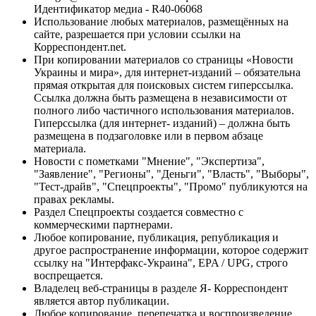
Идентификатор медиа - R40-06068
Использование любых материалов, размещённых на
сайте, разрешается при условии ссылки на
Корреспондент.net.
При копировании материалов со страницы «Новости
Украины и мира», для интернет-изданий – обязательна
прямая открытая для поисковых систем гиперссылка.
Ссылка должна быть размещена в независимости от
полного либо частичного использования материалов.
Гиперссылка (для интернет- изданий) – должна быть
размещена в подзаголовке или в первом абзаце
материала.
Новости с пометками "Мнение", "Экспертиза",
"Заявление", "Регионы", "Деньги", "Власть", "Выборы",
"Тест-драйв", "Спецпроекты", "Промо" публикуются на
правах рекламы.
Раздел Спецпроекты создается совместно с
коммерческими партнерами.
Любое копирование, публикация, републикация и
другое распространение информации, которое содержит
ссылку на "Интерфакс-Украина", EPA / UPG, строго
воспрещается.
Владелец веб-страницы в разделе Я- Корреспондент
является автор публикации.
Любое копирование, перепечатка и воспроизведение