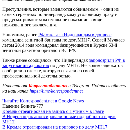
Преступления, которые вменяются обвиняемым, - одни из
самых серьезных по нидерландскому уголовному праву и
предусматривают максимальное наказание в виде
пожизненного заключения.
Напомним, ранее
РФ отказала Нидерландам в допросе
командира зенитной бригады по делуMH17. Сергей Мучкаев
летом 2014 года командовал базирующейся в Курске 53-й
зенитной ракетной бригадой ВС РФ.
Также ранее сообщалось, что Нидерландах
заподозрили РФ в
запугивании адвокатов
по делу MH17. Несколько адвокатов
сообщили о слежке, которую связали со своей
профессиональной деятельностью.
Новости от
Корреспондент.net
в Telegram. Подписывайтесь
на наш канал
https://t.me/korrespondentnet
Читайте Korrespondent.net в Google News
Падение Боинга-777
Кремль отреагировал на запись с Путиным в Гааге
В Нидерландах анонсировали новые подробности в деле
MH17
В Кремле отреагировали на приговор по делу МН17