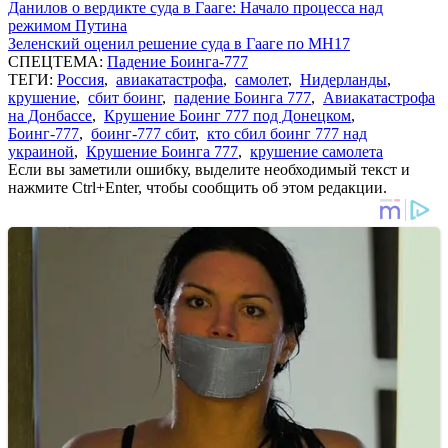
Данилов о вердикте суда в Гааге: Начало процесса над
режимом Путина
Зеленский оценил решение суда в Гааге по MH17
СПЕЦТЕМА:
Падение Боинга-777
ТЕГИ:
Россия
,
авиакатастрофа
,
самолет
,
Нидерланды
,
крушение
,
сбит боинг
,
падение Боинга 777
,
Авиакатастрофа
на Донбассе
,
Крушение Боинг 777 под Донецком
,
Боинг-777
,
боинг-777 сбит
,
кто сбил боинг 777 над
украиной
,
Крушение Боинга 777
,
крушение самолета
Если вы заметили ошибку, выделите необходимый текст и
нажмите Ctrl+Enter, чтобы сообщить об этом редакции.