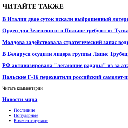
ЧИТАЙТЕ ТАКЖЕ
В Италии двое суток искали выброшенный лоте
Орден для Зеленского: в Польше требуют от Туск
Молдова задействовала стратегический запас вод
В Беларуси осудили лидера группы Ляпис Трубе
РФ активизировала "летающие радары" из-за а
Польские F-16 перехватили российский самолет-
Читать комментарии
Новости мира
Последние
Популярные
Комментируемые