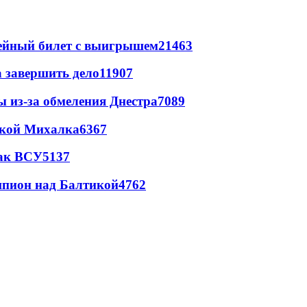
рейный билет с выигрышем
21463
а завершить дело
11907
ы из-за обмеления Днестра
7089
цкой Михалка
6367
так ВСУ
5137
шпион над Балтикой
4762