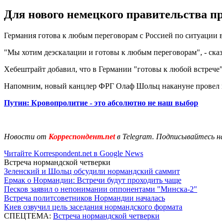
Для нового немецкого правительства п
Германия готова к любым переговорам с Россией по ситуации в
"Мы хотим деэскалации и готовы к любым переговорам", - сказ
Хебештрайт добавил, что в Германии "готовы к любой встрече
Напомним, новый канцлер ФРГ Олаф Шольц накануне провел п
Путин: Кровопролитие - это абсолютно не наш выбор
Новости от
Корреспондент.net
в Telegram. Подписывайтесь н
Читайте Korrespondent.net в Google News
Встреча нормандской четверки
Зеленский и Шольц обсудили нормандский саммит
Ермак о Нормандии: Встречи будут проходить чаще
Песков заявил о непонимании оппонентами "Минска-2"
Встреча политсоветников Нормандии началась
Киев озвучил цель заседания нормандского формата
СПЕЦТЕМА:
Встреча нормандской четверки