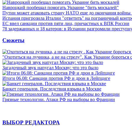
Навроцкий пообещал помогать Украине "бить москалей"
Путин может атаковать страну НАТО еще до окончания войны
Испания пригрозила Италии "ответить" на пограничный контр
ЕС ввел санкции против пяти лиц, причастных к ВПК России
78 задержанных и 18 катеров: в Испании разгромили преступн
Сюжеты
"Охотиться на лучника, а не на стрелу". Как Украине бороться 
Загадочный звук напугал Москву: что это было
Итоги 06.08: Санкции против РФ и дрон в Лейпциге
Банкет генералов. Последствия взрыва в Москве
Грязные технологии. Атаки РФ на выборы во Франции
ВЫБОР РЕДАКТОРА