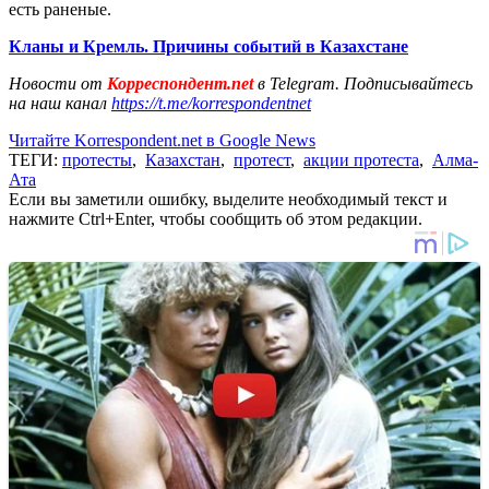
есть раненые.
Кланы и Кремль. Причины событий в Казахстане
Новости от
Корреспондент.net
в Telegram. Подписывайтесь
на наш канал
https://t.me/korrespondentnet
Читайте Korrespondent.net в Google News
ТЕГИ:
протесты
,
Казахстан
,
протест
,
акции протеста
,
Алма-
Ата
Если вы заметили ошибку, выделите необходимый текст и
нажмите Ctrl+Enter, чтобы сообщить об этом редакции.