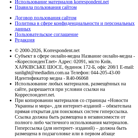
Использование материалов korrespondent.net
Правила пользования сайтом
Договор пользования сайтом
Политика в сфере конфиденциальности и персональных
данных
Пользовательское соглашение
Редакция
© 2000-2026, Korrespondent.net
Субъект в сфере онлайн-медиа Название онлайн-медиа -
«КореспонденТ.net» Адрес: 02091, місто Київ,
ХАРКІВСЬКЕ ШОСЕ, будинок 172-Б, офіс 208/1 E-mail:
sunlight@mediadim.com.ua
Телефон: 044-205-43-00
Идентификатор медиа - R40-06068
Использование любых материалов, размещённых на
сайте, разрешается при условии ссылки на
Корреспондент.net.
При копировании материалов со страницы «Новости
Украины и мира», для интернет-изданий – обязательна
прямая открытая для поисковых систем гиперссылка.
Ссылка должна быть размещена в независимости от
полного либо частичного использования материалов.
Гиперссылка (для интернет- изданий) – должна быть
размещена в подзаголовке или в первом абзаце