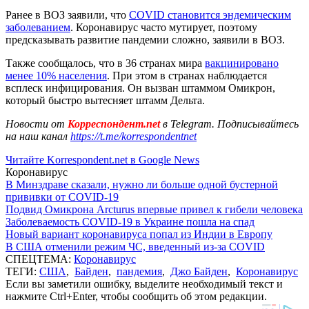
Ранее в ВОЗ заявили, что
COVID становится эндемическим
заболеванием
. Коронавирус часто мутирует, поэтому
предсказывать развитие пандемии сложно, заявили в ВОЗ.
Также сообщалось, что в 36 странах мира
вакцинировано
менее 10% населения
. При этом в странах наблюдается
всплеск инфицирования. Он вызван штаммом Омикрон,
который быстро вытесняет штамм Дельта.
Новости от
Корреспондент.net
в Telegram. Подписывайтесь
на наш канал
https://t.me/korrespondentnet
Читайте Korrespondent.net в Google News
Коронавирус
В Минздраве сказали, нужно ли больше одной бустерной
прививки от COVID-19
Подвид Омикрона Arcturus впервые привел к гибели человека
Заболеваемость COVID-19 в Украине пошла на спад
Новый вариант коронавируса попал из Индии в Европу
В США отменили режим ЧС, введенный из-за COVID
СПЕЦТЕМА:
Коронавирус
ТЕГИ:
США
,
Байден
,
пандемия
,
Джо Байден
,
Коронавирус
Если вы заметили ошибку, выделите необходимый текст и
нажмите Ctrl+Enter, чтобы сообщить об этом редакции.