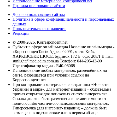
Использование материалов korrespondent.net
Правила пользования сайтом
Договор пользования сайтом
Политика в сфере конфиденциальности и персональных
данных
Пользовательское соглашение
Редакция
© 2000-2026, Korrespondent.net
Субъект в сфере онлайн-медиа Название онлайн-медиа -
«КореспонденТ.net» Адрес: 02091, місто Київ,
ХАРКІВСЬКЕ ШОСЕ, будинок 172-Б, офіс 208/1 E-mail:
sunlight@mediadim.com.ua
Телефон: 044-205-43-00
Идентификатор медиа - R40-06068
Использование любых материалов, размещённых на
сайте, разрешается при условии ссылки на
Корреспондент.net.
При копировании материалов со страницы «Новости
Украины и мира», для интернет-изданий – обязательна
прямая открытая для поисковых систем гиперссылка.
Ссылка должна быть размещена в независимости от
полного либо частичного использования материалов.
Гиперссылка (для интернет- изданий) – должна быть
размещена в подзаголовке или в первом абзаце