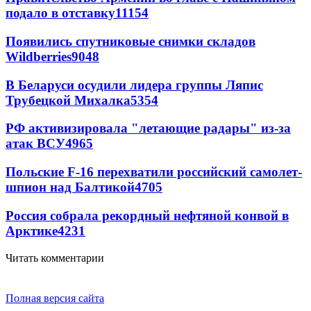
подало в отставку
11154
Появились спутниковые снимки складов
Wildberries
9048
В Беларуси осудили лидера группы Ляпис
Трубецкой Михалка
5354
РФ активизировала "летающие радары" из-за
атак ВСУ
4965
Польские F-16 перехватили российский самолет-
шпион над Балтикой
4705
Россия собрала рекордный нефтяной конвой в
Арктике
4231
Читать комментарии
Полная версия сайта