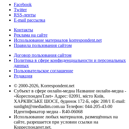
Facebook
Twitter
RSS-ленты
E-mail рассылка
Контакты
Реклама на сайте
Использование материалов korrespondent.net
Правила пользования сайтом
Договор пользования сайтом
Политика в сфере конфиденциальности и персональных
данных
Пользовательское соглашение
Редакция
© 2000-2026, Korrespondent.net
Субъект в сфере онлайн-медиа Название онлайн-медиа -
«КореспонденТ.net» Адрес: 02091, місто Київ,
ХАРКІВСЬКЕ ШОСЕ, будинок 172-Б, офіс 208/1 E-mail:
sunlight@mediadim.com.ua
Телефон: 044-205-43-00
Идентификатор медиа - R40-06068
Использование любых материалов, размещённых на
сайте, разрешается при условии ссылки на
Корреспондент.net.