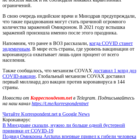
ограничений.
В свою очередь индийские врачи и Минздрав предупреждали,
что такие празднования могут стать причиной огромного
количества заражений Омикроном. В 2021 году вспышка
заражений произошла именно после этого праздника.
Напомним, что ранее в ВОЗ рассказали,
когда COVID станет
эндемичным
. В мире есть страны, где уровень вакцинации от
коронавируса охватывает лишь один процент от всего
населения.
Также сообщалось, что механизм COVAX
доставил 1 млрд доз
COVID-вакцин
. Глобальный механизм COVAX доставил
первый миллиард доз вакцин против коронавируса в 144
страны.
Новости от
Корреспондент.net
в Telegram. Подписывайтесь
на наш канал
https://t.me/korrespondentnet
Читайте Korrespondent.net в Google News
Коронавирус
В Минздраве сказали, нужно ли больше одной бустерной
прививки от COVID-19
Подвид Омикрона Arcturus впервые привел к гибели человека